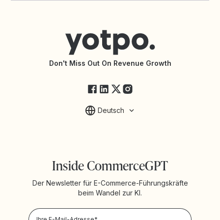
Support kontaktieren
Shopify Loyalty App
Hilfecenter
Partneragentur finden
Barrierefreiheit
API-Dokumentation
API-Änderungen
Yotpo-Servicestatus
Don't Miss Out On Revenue Growth
FAQ
Deutsch
Inside CommerceGPT
Der Newsletter für E-Commerce-Führungskräfte
beim Wandel zur KI.