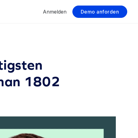
Anmelden
Demo anforden
tigsten
kman 1802