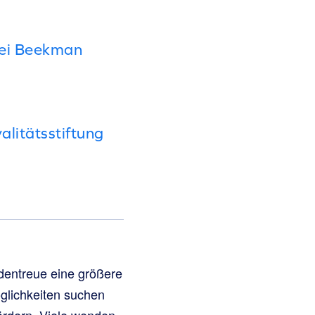
bei Beekman
litätsstiftung
dentreue eine größere
glichkeiten suchen
ördern. Viele wenden