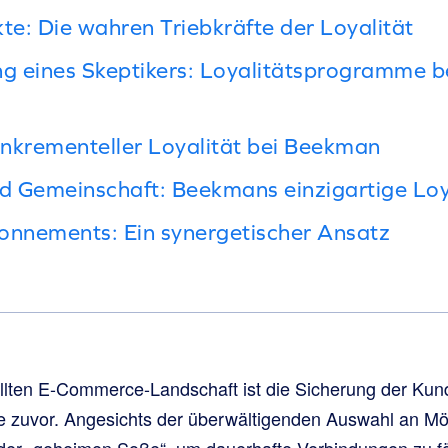
te: Die wahren Triebkräfte der Loyalität
g eines Skeptikers: Loyalitätsprogramme 
nkrementeller Loyalität bei Beekman
nd Gemeinschaft: Beekmans einzigartige Loya
onnements: Ein synergetischer Ansatz
üllten E-Commerce-Landschaft ist die Sicherung der Kun
je zuvor. Angesichts der überwältigenden Auswahl an Mö
der „geheimen Soße“, um dauerhafte Verbindungen zu f