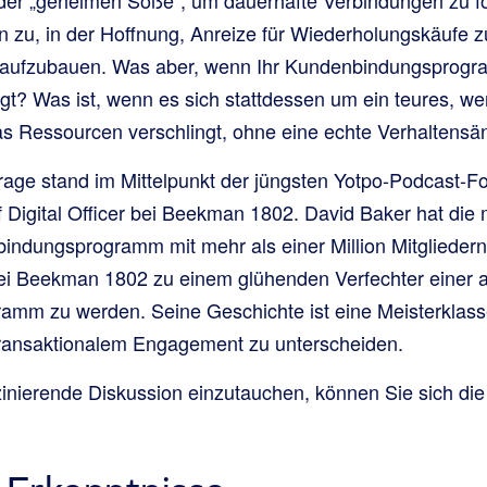
 zu, in der Hoffnung, Anreize für Wiederholungskäufe z
ufzubauen. Was aber, wenn Ihr Kundenbindungsprogram
t? Was ist, wenn es sich stattdessen um ein teures, wen
as Ressourcen verschlingt, ohne eine echte Verhaltens
rage stand im Mittelpunkt der jüngsten Yotpo-Podcast-Fo
f Digital Officer bei Beekman 1802. David Baker hat die
bindungsprogramm mit mehr als einer Million Mitgliedern 
ei Beekman 1802 zu einem glühenden Verfechter einer 
mm zu werden. Seine Geschichte ist eine Meisterklasse
 transaktionalem Engagement zu unterscheiden.
szinierende Diskussion einzutauchen, können Sie sich die