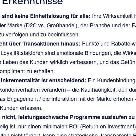
 Erkenntnisse
Ihre Wirksamkeit 
ind keine Einheitslösung für alle:
er Marke (D2C vs. Großhandel), der Branche und der Fä
u verfolgen und zu beeinflussen.
Punkte und Rabatte w
geht über Transaktionen hinaus:
n Loyalitätsfaktoren sind emotionale Bindungen, die Wirk
s Leben des Kunden wirklich verbessern, und das Gefühl
ompliment zu erhalten.
Ein Kundenbindungs
Inkrementalität ist entscheidend:
Kundenverhalten verändern – die Kaufhäufigkeit, den dur
das Engagement / die Interaktion mit der Marke erhöhen 
 Kunden erfassen.
 nicht, leistungsschwache Programme auslaufen zu 
ig ist, nur einen minimalen ROI (Return on Investment) 
ten nicht fördert, kann eine strategische, transparente