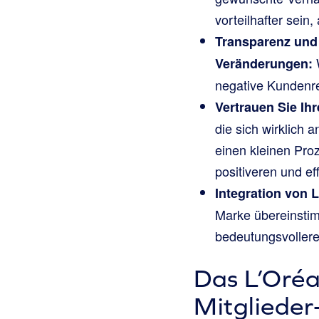
vorteilhafter sein
Transparenz und
W
Veränderungen:
negative Kundenre
Vertrauen Sie Ih
die sich wirklic
einen kleinen Proz
positiveren und e
Integration von 
Marke übereinstim
bedeutungsvoller
Das L’Oréa
Mitgliede