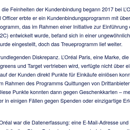
 die Feinheiten der Kundenbindung begann 2017 bei L’Or
al Officer erbte er ein Kundenbindungsprogramm mit über 
rogramm, das im Rahmen einer Initiative zur Einführung e
) entwickelt wurde, befand sich in einer ungewöhnliche
rde eingestellt, doch das Treueprogramm lief weiter.
grundlegenden Diskrepanz. L’Oréal Paris, eine Marke, die
greens und Target vertrieben wird, verfügte nicht über e
uf der Kunden direkt Punkte für Einkäufe einlösen konn
m Rahmen des Programms Quittungen von Drittanbiete
iese Punkte konnten dann gegen Geschenkkarten – mei
 in einigen Fällen gegen Spenden oder einzigartige Erl
L’Oréal war die Datenerfassung: eine E-Mail-Adresse und