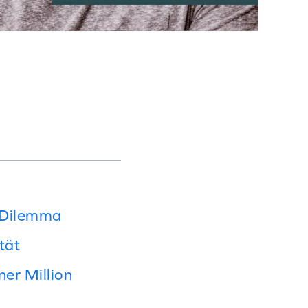
r-Dilemma
tät
er Million