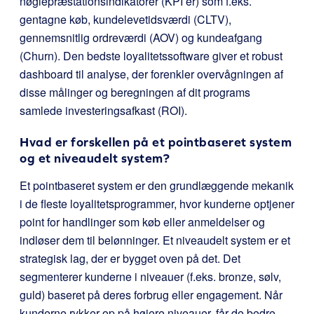
nøglepræstationsindikatorer (KPI’er) som f.eks.
gentagne køb, kundelevetidsværdi (CLTV),
gennemsnitlig ordreværdi (AOV) og kundeafgang
(Churn). Den bedste loyalitetssoftware giver et robust
dashboard til analyse, der forenkler overvågningen af
disse målinger og beregningen af dit programs
samlede investeringsafkast (ROI).
Hvad er forskellen på et pointbaseret system
og et niveaudelt system?
Et pointbaseret system er den grundlæggende mekanik
i de fleste loyalitetsprogrammer, hvor kunderne optjener
point for handlinger som køb eller anmeldelser og
indløser dem til belønninger. Et niveaudelt system er et
strategisk lag, der er bygget oven på det. Det
segmenterer kunderne i niveauer (f.eks. bronze, sølv,
guld) baseret på deres forbrug eller engagement. Når
kunderne rykker op på højere niveauer, får de bedre