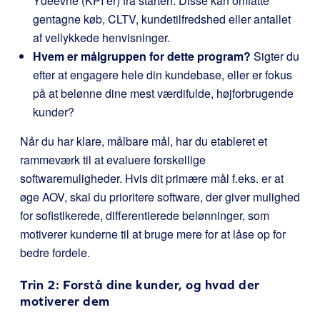
Ydeevne (KPI’er) fra starten. Disse kan omfatte
gentagne køb, CLTV, kundetilfredshed eller antallet
af vellykkede henvisninger.
Hvem er målgruppen for dette program?
Sigter du
efter at engagere hele din kundebase, eller er fokus
på at belønne dine mest værdifulde, højforbrugende
kunder?
Når du har klare, målbare mål, har du etableret et
rammeværk til at evaluere forskellige
softwaremuligheder. Hvis dit primære mål f.eks. er at
øge AOV, skal du prioritere software, der giver mulighed
for sofistikerede, differentierede belønninger, som
motiverer kunderne til at bruge mere for at låse op for
bedre fordele.
Trin 2: Forstå dine kunder, og hvad der
motiverer dem