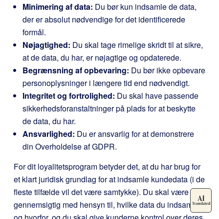
Minimering af data:
Du bør kun indsamle de data,
der er absolut nødvendige for det identificerede
formål.
Nøjagtighed:
Du skal tage rimelige skridt til at sikre,
at de data, du har, er nøjagtige og opdaterede.
Begrænsning af opbevaring:
Du bør ikke opbevare
personoplysninger i længere tid end nødvendigt.
Integritet og fortrolighed:
Du skal have passende
sikkerhedsforanstaltninger på plads for at beskytte
de data, du har.
Ansvarlighed:
Du er ansvarlig for at demonstrere
din Overholdelse af GDPR.
For dit loyalitetsprogram betyder det, at du har brug for
et klart juridisk grundlag for at indsamle kundedata (i de
fleste tilfælde vil det være samtykke). Du skal være
gennemsigtig med hensyn til, hvilke data du indsamler
og hvorfor, og du skal give kunderne kontrol over deres