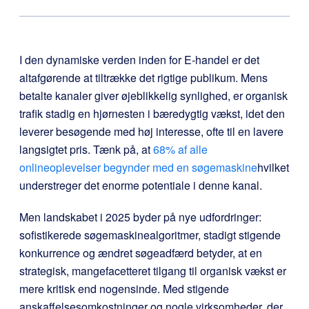
I den dynamiske verden inden for E-handel er det
altafgørende at tiltrække det rigtige publikum. Mens
betalte kanaler giver øjeblikkelig synlighed, er organisk
trafik stadig en hjørnesten i bæredygtig vækst, idet den
leverer besøgende med høj interesse, ofte til en lavere
langsigtet pris. Tænk på, at
68% af alle
onlineoplevelser begynder med en søgemaskine
hvilket
understreger det enorme potentiale i denne kanal.
Men landskabet i 2025 byder på nye udfordringer:
sofistikerede søgemaskinealgoritmer, stadigt stigende
konkurrence og ændret søgeadfærd betyder, at en
strategisk, mangefacetteret tilgang til organisk vækst er
mere kritisk end nogensinde. Med stigende
anskaffelsesomkostninger og nogle virksomheder, der