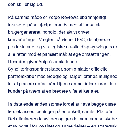
den skiller sig ud.
På samme måde er Yotpo Reviews ubarmhjertigt
fokuseret på at hjælpe brands med at indsamle
brugergenereret indhold, der aktivt driver
konverteringer. Vægten på visuel UGC, detaljerede
produktemner og strategiske on-site display widgets er
alle rettet mod et primært mål: at øge omsætningen.
Desuden giver Yotpo’s omfattende
Syndikeringspartnerskaber, som omfatter officielle
partnerskaber med Google og Target, brands mulighed
for at placere deres hårdt tjente anmeldelser foran flere
kunder på tværs af en bredere vifte af kanaler.
I sidste ende er den største fordel at have begge disse
førsteklasses løsninger på en enkelt, samlet Platform.
Det eliminerer datasiloer og gør det nemmere at skabe
et svinghjul for loyalitet og anmeldelser – en strategisk