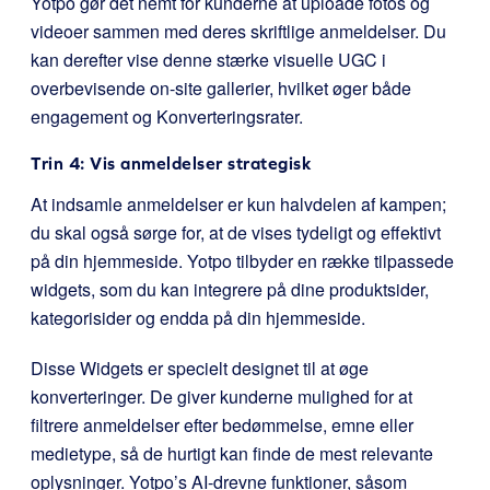
Yotpo gør det nemt for kunderne at uploade fotos og
videoer sammen med deres skriftlige anmeldelser. Du
kan derefter vise denne stærke visuelle UGC i
overbevisende on-site gallerier, hvilket øger både
engagement og Konverteringsrater.
Trin 4: Vis anmeldelser strategisk
At indsamle anmeldelser er kun halvdelen af kampen;
du skal også sørge for, at de vises tydeligt og effektivt
på din hjemmeside. Yotpo tilbyder en række tilpassede
widgets, som du kan integrere på dine produktsider,
kategorisider og endda på din hjemmeside.
Disse Widgets er specielt designet til at øge
konverteringer. De giver kunderne mulighed for at
filtrere anmeldelser efter bedømmelse, emne eller
medietype, så de hurtigt kan finde de mest relevante
oplysninger. Yotpo’s AI-drevne funktioner, såsom