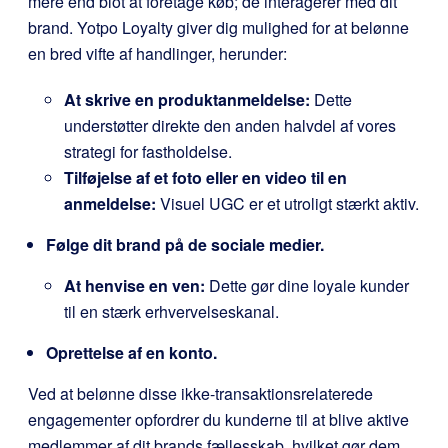
mere end blot at foretage køb; de interagerer med dit
brand. Yotpo Loyalty giver dig mulighed for at belønne
en bred vifte af handlinger, herunder:
At skrive en produktanmeldelse:
Dette
understøtter direkte den anden halvdel af vores
strategi for fastholdelse.
Tilføjelse af et foto eller en video til en
anmeldelse:
Visuel UGC er et utroligt stærkt aktiv.
Følge dit brand på de sociale medier.
At henvise en ven:
Dette gør dine loyale kunder
til en stærk erhvervelseskanal.
Oprettelse af en konto.
Ved at belønne disse ikke-transaktionsrelaterede
engagementer opfordrer du kunderne til at blive aktive
medlemmer af dit brands fællesskab, hvilket gør dem