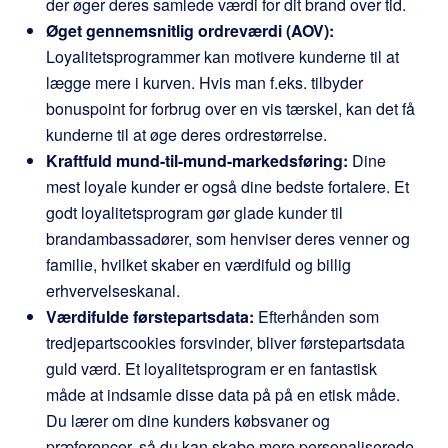
der øger deres samlede værdi for dit brand over tid.
Øget gennemsnitlig ordreværdi (AOV):
Loyalitetsprogrammer kan motivere kunderne til at
lægge mere i kurven. Hvis man f.eks. tilbyder
bonuspoint for forbrug over en vis tærskel, kan det få
kunderne til at øge deres ordrestørrelse.
Kraftfuld mund-til-mund-markedsføring:
Dine
mest loyale kunder er også dine bedste fortalere. Et
godt loyalitetsprogram gør glade kunder til
brandambassadører, som henviser deres venner og
familie, hvilket skaber en værdifuld og billig
erhvervelseskanal.
Værdifulde førstepartsdata:
Efterhånden som
tredjepartscookies forsvinder, bliver førstepartsdata
guld værd. Et loyalitetsprogram er en fantastisk
måde at indsamle disse data på på en etisk måde.
Du lærer om dine kunders købsvaner og
præferencer, så du kan skabe mere personaliserede