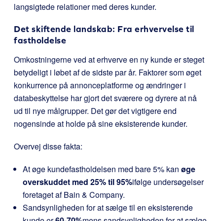
langsigtede relationer med deres kunder.
Det skiftende landskab: Fra erhvervelse til
fastholdelse
Omkostningerne ved at erhverve en ny kunde er steget
betydeligt i løbet af de sidste par år. Faktorer som øget
konkurrence på annonceplatforme og ændringer i
databeskyttelse har gjort det sværere og dyrere at nå
ud til nye målgrupper. Det gør det vigtigere end
nogensinde at holde på sine eksisterende kunder.
Overvej disse fakta:
At øge kundefastholdelsen med bare 5% kan
øge
overskuddet med 25% til 95%
ifølge undersøgelser
foretaget af Bain & Company.
Sandsynligheden for at sælge til en eksisterende
kunde er
60-70%
mens sandsynligheden for at sælge