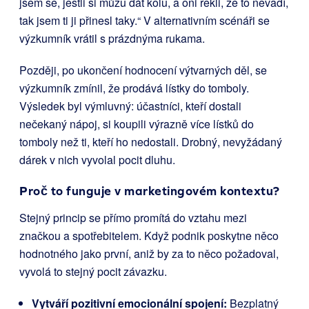
jsem se, jestli si můžu dát kolu, a oni řekli, že to nevadí,
tak jsem ti ji přinesl taky.“ V alternativním scénáři se
výzkumník vrátil s prázdnýma rukama.
Později, po ukončení hodnocení výtvarných děl, se
výzkumník zmínil, že prodává lístky do tomboly.
Výsledek byl výmluvný: účastníci, kteří dostali
nečekaný nápoj, si koupili výrazně více lístků do
tomboly než ti, kteří ho nedostali. Drobný, nevyžádaný
dárek v nich vyvolal pocit dluhu.
Proč to funguje v marketingovém kontextu?
Stejný princip se přímo promítá do vztahu mezi
značkou a spotřebitelem. Když podnik poskytne něco
hodnotného jako první, aniž by za to něco požadoval,
vyvolá to stejný pocit závazku.
Vytváří pozitivní emocionální spojení:
Bezplatný