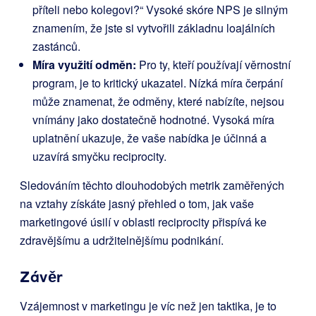
příteli nebo kolegovi?“ Vysoké skóre NPS je silným
znamením, že jste si vytvořili základnu loajálních
zastánců.
Míra využití odměn:
Pro ty, kteří používají věrnostní
program, je to kritický ukazatel. Nízká míra čerpání
může znamenat, že odměny, které nabízíte, nejsou
vnímány jako dostatečně hodnotné. Vysoká míra
uplatnění ukazuje, že vaše nabídka je účinná a
uzavírá smyčku reciprocity.
Sledováním těchto dlouhodobých metrik zaměřených
na vztahy získáte jasný přehled o tom, jak vaše
marketingové úsilí v oblasti reciprocity přispívá ke
zdravějšímu a udržitelnějšímu podnikání.
Závěr
Vzájemnost v marketingu je víc než jen taktika, je to