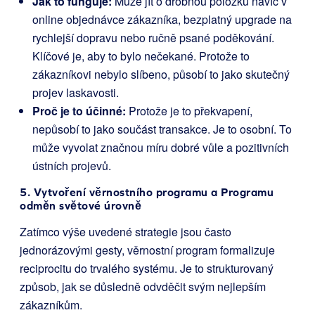
Jak to funguje:
Může jít o drobnou položku navíc v
online objednávce zákazníka, bezplatný upgrade na
rychlejší dopravu nebo ručně psané poděkování.
Klíčové je, aby to bylo nečekané. Protože to
zákazníkovi nebylo slíbeno, působí to jako skutečný
projev laskavosti.
Proč je to účinné:
Protože je to překvapení,
nepůsobí to jako součást transakce. Je to osobní. To
může vyvolat značnou míru dobré vůle a pozitivních
ústních projevů.
5. Vytvoření věrnostního programu a Programu
odměn světové úrovně
Zatímco výše uvedené strategie jsou často
jednorázovými gesty, věrnostní program formalizuje
reciprocitu do trvalého systému. Je to strukturovaný
způsob, jak se důsledně odvděčit svým nejlepším
zákazníkům.