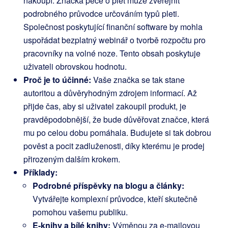
nakoupí. Značka péče o pleť může zveřejnit
podrobného průvodce určováním typů pleti.
Společnost poskytující finanční software by mohla
uspořádat bezplatný webinář o tvorbě rozpočtu pro
pracovníky na volné noze. Tento obsah poskytuje
uživateli obrovskou hodnotu.
Proč je to účinné:
Vaše značka se tak stane
autoritou a důvěryhodným zdrojem informací. Až
přijde čas, aby si uživatel zakoupil produkt, je
pravděpodobnější, že bude důvěřovat značce, která
mu po celou dobu pomáhala. Budujete si tak dobrou
pověst a pocit zadluženosti, díky kterému je prodej
přirozeným dalším krokem.
Příklady:
Podrobné příspěvky na blogu a články:
Vytvářejte komplexní průvodce, kteří skutečně
pomohou vašemu publiku.
E-knihy a bílé knihy:
Výměnou za e-mailovou