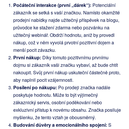
Počáteční interakce (první „dárek“):
Potenciální
zákazník se setká s vaší značkou. Namísto okamžité
prodejní nabídky najde užitečný příspěvek na blogu,
průvodce ke stažení zdarma nebo pozvánku na
užitečný webinář. Obdrží hodnotu, aniž by provedl
nákup, což v něm vyvolá prvotní pozitivní dojem a
menší pocit závazku.
První nákup:
Díky tomuto pozitivnímu prvnímu
dojmu si zákazník vaši značku vybaví, až bude chtít
nakoupit. Svůj první nákup uskuteční částečně proto,
aby naplnil pocit vzájemnosti.
Posílení po nákupu:
Po prodeji značka nadále
poskytuje hodnotu. Může to být výjimečný
zákaznický servis, osobní poděkování nebo
exkluzivní přístup k novému obsahu. Značka posiluje
myšlenku, že tento vztah je obousměrný.
Budování důvěry a emocionálního spojení:
S