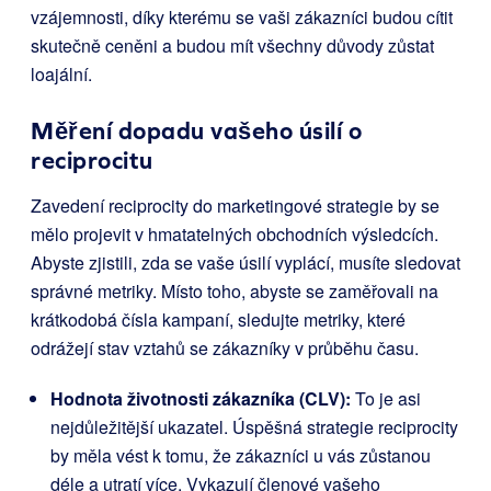
vzájemnosti, díky kterému se vaši zákazníci budou cítit
skutečně ceněni a budou mít všechny důvody zůstat
loajální.
Měření dopadu vašeho úsilí o
reciprocitu
Zavedení reciprocity do marketingové strategie by se
mělo projevit v hmatatelných obchodních výsledcích.
Abyste zjistili, zda se vaše úsilí vyplácí, musíte sledovat
správné metriky. Místo toho, abyste se zaměřovali na
krátkodobá čísla kampaní, sledujte metriky, které
odrážejí stav vztahů se zákazníky v průběhu času.
Hodnota životnosti zákazníka (CLV):
To je asi
nejdůležitější ukazatel. Úspěšná strategie reciprocity
by měla vést k tomu, že zákazníci u vás zůstanou
déle a utratí více. Vykazují členové vašeho