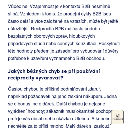
Vůbec ne. Vzájemnost je v kontextu B2B nesmírně
silná. Vzhledem k tomu, že prodejní cykly B2B jsou
často delší a více založené na vztazích, může být ještě
důležitější. Reciprocita B2B má často podobu
bezplatných oborových zpráv, hloubkových
případových studií nebo cenných konzultací. Poskytnutí
této hodnoty předem je zásadní pro vybudování důvěry
potřebné k uzavření významného B2B obchodu.
Jakých běžných chyb se při používání
reciprocity vyvarovat?
Častou chybou je přílišné podmiňování „daru“,
například požadavek na jeho získání nákupem. Jedná
se o bonus, ne o dárek. Další chybou je nejasné
vyjádření hodnoty; zákazník musí okamžitě pochopit,
proč je váš obsah nebo ukázka užitečná. A konečně,
nechtějte za to příliš mnoho. Malý dárek si zaslouží