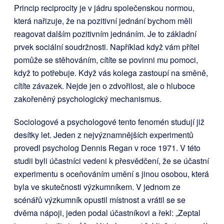
Princip reciprocity je v jádru společenskou normou,
která nařizuje, že na pozitivní jednání bychom měli
reagovat dalším pozitivním jednáním. Je to základní
prvek sociální soudržnosti. Například když vám přítel
pomůže se stěhováním, cítíte se povinni mu pomoci,
když to potřebuje. Když vás kolega zastoupí na směně,
cítíte závazek. Nejde jen o zdvořilost, ale o hluboce
zakořeněný psychologický mechanismus.
Sociologové a psychologové tento fenomén studují již
desítky let. Jeden z nejvýznamnějších experimentů
provedl psycholog Dennis Regan v roce 1971. V této
studii byli účastníci vedeni k přesvědčení, že se účastní
experimentu s oceňováním umění s jinou osobou, která
byla ve skutečnosti výzkumníkem. V jednom ze
scénářů výzkumník opustil místnost a vrátil se se
dvěma nápoji, jeden podal účastníkovi a řekl: „Zeptal