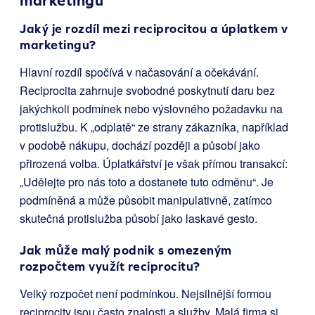
marketingu
Jaký je rozdíl mezi reciprocitou a úplatkem v
marketingu?
Hlavní rozdíl spočívá v načasování a očekávání.
Reciprocita zahrnuje svobodné poskytnutí daru bez
jakýchkoli podmínek nebo výslovného požadavku na
protislužbu. K „odplatě“ ze strany zákazníka, například
v podobě nákupu, dochází později a působí jako
přirozená volba. Úplatkářství je však přímou transakcí:
„Udělejte pro nás toto a dostanete tuto odměnu“. Je
podmíněná a může působit manipulativně, zatímco
skutečná protislužba působí jako laskavé gesto.
Jak může malý podnik s omezeným
rozpočtem využít reciprocitu?
Velký rozpočet není podmínkou. Nejsilnější formou
reciprocity jsou často znalosti a služby. Malá firma si