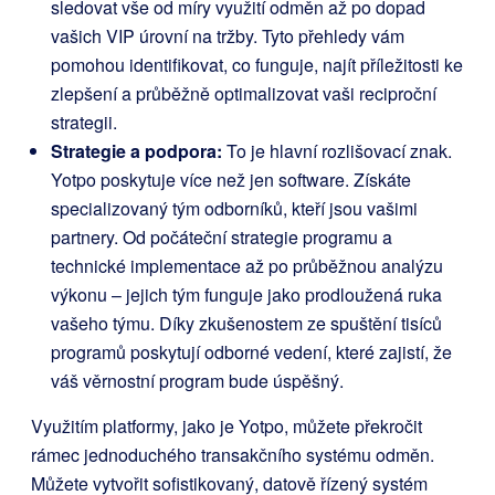
sledovat vše od míry využití odměn až po dopad
vašich VIP úrovní na tržby. Tyto přehledy vám
pomohou identifikovat, co funguje, najít příležitosti ke
zlepšení a průběžně optimalizovat vaši reciproční
strategii.
Strategie a podpora:
To je hlavní rozlišovací znak.
Yotpo poskytuje více než jen software. Získáte
specializovaný tým odborníků, kteří jsou vašimi
partnery. Od počáteční strategie programu a
technické implementace až po průběžnou analýzu
výkonu – jejich tým funguje jako prodloužená ruka
vašeho týmu. Díky zkušenostem ze spuštění tisíců
programů poskytují odborné vedení, které zajistí, že
váš věrnostní program bude úspěšný.
Využitím platformy, jako je Yotpo, můžete překročit
rámec jednoduchého transakčního systému odměn.
Můžete vytvořit sofistikovaný, datově řízený systém