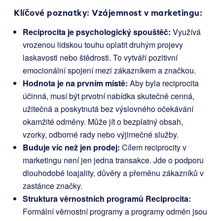
Klíčové poznatky: Vzájemnost v marketingu:
Reciprocita je psychologický spouštěč:
Využívá
vrozenou lidskou touhu oplatit druhým projevy
laskavosti nebo štědrosti. To vytváří pozitivní
emocionální spojení mezi zákazníkem a značkou.
Hodnota je na prvním místě:
Aby byla reciprocita
účinná, musí být prvotní nabídka skutečně cenná,
užitečná a poskytnutá bez výslovného očekávání
okamžité odměny. Může jít o bezplatný obsah,
vzorky, odborné rady nebo výjimečné služby.
Buduje víc než jen prodej:
Cílem reciprocity v
marketingu není jen jedna transakce. Jde o podporu
dlouhodobé loajality, důvěry a přeměnu zákazníků v
zastánce značky.
Struktura věrnostních programů Reciprocita:
Formální věrnostní programy a programy odměn jsou