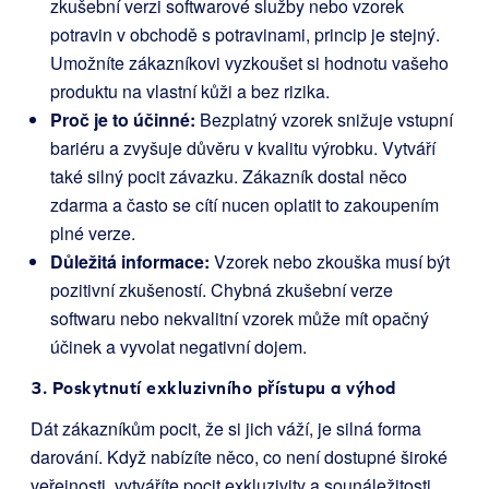
zkušební verzi softwarové služby nebo vzorek
potravin v obchodě s potravinami, princip je stejný.
Umožníte zákazníkovi vyzkoušet si hodnotu vašeho
produktu na vlastní kůži a bez rizika.
Proč je to účinné:
Bezplatný vzorek snižuje vstupní
bariéru a zvyšuje důvěru v kvalitu výrobku. Vytváří
také silný pocit závazku. Zákazník dostal něco
zdarma a často se cítí nucen oplatit to zakoupením
plné verze.
Důležitá informace:
Vzorek nebo zkouška musí být
pozitivní zkušeností. Chybná zkušební verze
softwaru nebo nekvalitní vzorek může mít opačný
účinek a vyvolat negativní dojem.
3. Poskytnutí exkluzivního přístupu a výhod
Dát zákazníkům pocit, že si jich váží, je silná forma
darování. Když nabízíte něco, co není dostupné široké
veřejnosti, vytváříte pocit exkluzivity a sounáležitosti.