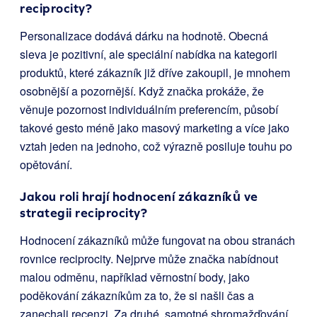
reciprocity?
Personalizace dodává dárku na hodnotě. Obecná
sleva je pozitivní, ale speciální nabídka na kategorii
produktů, které zákazník již dříve zakoupil, je mnohem
osobnější a pozornější. Když značka prokáže, že
věnuje pozornost individuálním preferencím, působí
takové gesto méně jako masový marketing a více jako
vztah jeden na jednoho, což výrazně posiluje touhu po
opětování.
Jakou roli hrají hodnocení zákazníků ve
strategii reciprocity?
Hodnocení zákazníků může fungovat na obou stranách
rovnice reciprocity. Nejprve může značka nabídnout
malou odměnu, například věrnostní body, jako
poděkování zákazníkům za to, že si našli čas a
zanechali recenzi. Za druhé, samotné shromažďování