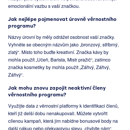
emocionální vazbu s vaší značkou.
Jak nejlépe pojmenovat úrovně věrnostního
programu?
Názvy úrovní by měly odrážet osobnost vaší značky.
Vyhněte se obecným názvům jako „bronzový, stříbrný,
zlatý“. Místo toho buďte kreativní. Značka kávy by
mohla použít „Učeň, Barista, Mistr pražič“, zatímco
značka kosmetiky by mohla použít „Zářivý, Zářivý,
Zářivý“.
Jak mohu znovu zapojit neaktivní členy
věrnostního programu?
Využijte data z věrnostní platformy k identifikaci členů,
kteří již delší dobu nenakupovali. Můžete vytvořit
cílenou kampaň, která jim nabídne bonusové body na
další nákup nebo překvapivou slevu „chybíte nám“,