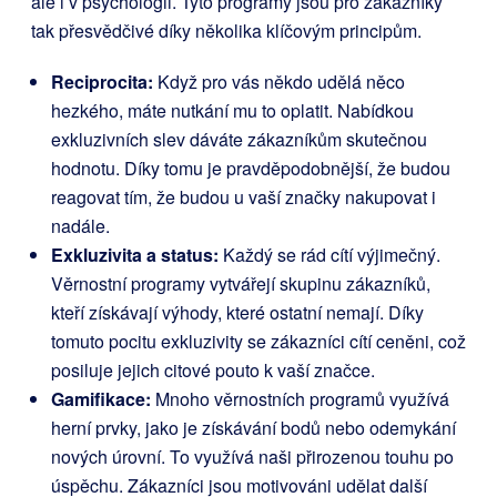
ale i v psychologii. Tyto programy jsou pro zákazníky
tak přesvědčivé díky několika klíčovým principům.
Reciprocita:
Když pro vás někdo udělá něco
hezkého, máte nutkání mu to oplatit. Nabídkou
exkluzivních slev dáváte zákazníkům skutečnou
hodnotu. Díky tomu je pravděpodobnější, že budou
reagovat tím, že budou u vaší značky nakupovat i
nadále.
Exkluzivita a status:
Každý se rád cítí výjimečný.
Věrnostní programy vytvářejí skupinu zákazníků,
kteří získávají výhody, které ostatní nemají. Díky
tomuto pocitu exkluzivity se zákazníci cítí ceněni, což
posiluje jejich citové pouto k vaší značce.
Gamifikace:
Mnoho věrnostních programů využívá
herní prvky, jako je získávání bodů nebo odemykání
nových úrovní. To využívá naši přirozenou touhu po
úspěchu. Zákazníci jsou motivováni udělat další