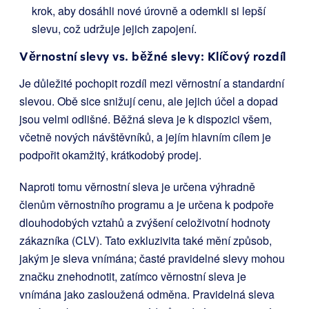
krok, aby dosáhli nové úrovně a odemkli si lepší
slevu, což udržuje jejich zapojení.
Věrnostní slevy vs. běžné slevy: Klíčový rozdíl
Je důležité pochopit rozdíl mezi věrnostní a standardní
slevou. Obě sice snižují cenu, ale jejich účel a dopad
jsou velmi odlišné. Běžná sleva je k dispozici všem,
včetně nových návštěvníků, a jejím hlavním cílem je
podpořit okamžitý, krátkodobý prodej.
Naproti tomu věrnostní sleva je určena výhradně
členům věrnostního programu a je určena k podpoře
dlouhodobých vztahů a zvýšení celoživotní hodnoty
zákazníka (CLV). Tato exkluzivita také mění způsob,
jakým je sleva vnímána; časté pravidelné slevy mohou
značku znehodnotit, zatímco věrnostní sleva je
vnímána jako zasloužená odměna. Pravidelná sleva