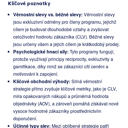
Klíčové poznatky
Věrnostní slevy vs. běžné slevy:
Věrnostní slevy
jsou exkluzivní odměny pro členy programu, jejichž
cílem je budovat dlouhodobé vztahy a zvyšovat
celoživotní hodnotu zákazníka (CLV). Běžné slevy
jsou určeny všem a jejich cílem je krátkodobý prodej.
Psychologické hnací síly:
Tyto programy fungují,
protože využívají principy reciprocity, exkluzivity a
gamifikace, díky nimž se zákazníci cítí ceněni a
motivováni k zapojení.
Klíčové obchodní výhody:
Silná věrnostní
strategie přímo zvyšuje klíčové metriky, jako je CLV,
míra opakovaných nákupů a průměrná hodnota
objednávky (AOV), a zároveň pomáhá získávat nové
vysoce hodnotné zákazníky prostřednictvím
doporučení.
Účinné typy slev:
Mezi oblíbené strategie patří