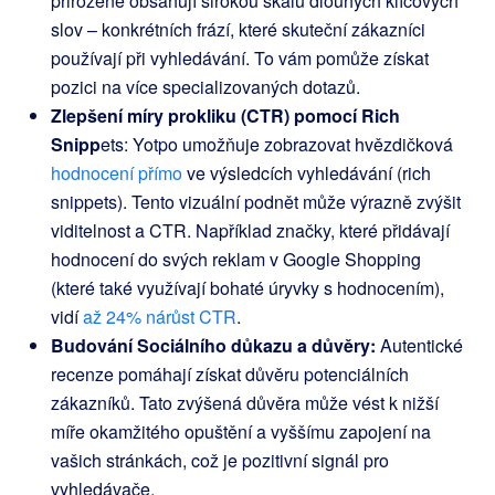
přirozeně obsahují širokou škálu dlouhých klíčových
slov – konkrétních frází, které skuteční zákazníci
používají při vyhledávání. To vám pomůže získat
pozici na více specializovaných dotazů.
Zlepšení míry prokliku (CTR) pomocí Rich
Snipp
ets: Yotpo umožňuje zobrazovat hvězdičková
hodnocení přímo
ve výsledcích vyhledávání (rich
snippets). Tento vizuální podnět může výrazně zvýšit
viditelnost a CTR. Například značky, které přidávají
hodnocení do svých reklam v Google Shopping
(které také využívají bohaté úryvky s hodnocením),
vidí
až 24% nárůst CTR
.
Budování Sociálního důkazu a důvěry:
Autentické
recenze pomáhají získat důvěru potenciálních
zákazníků. Tato zvýšená důvěra může vést k nižší
míře okamžitého opuštění a vyššímu zapojení na
vašich stránkách, což je pozitivní signál pro
vyhledávače.