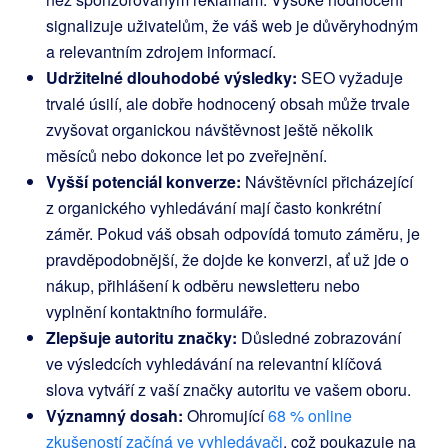
signalizuje uživatelům, že váš web je důvěryhodným
a relevantním zdrojem informací.
Udržitelné dlouhodobé výsledky:
SEO vyžaduje
trvalé úsilí, ale dobře hodnocený obsah může trvale
zvyšovat organickou návštěvnost ještě několik
měsíců nebo dokonce let po zveřejnění.
Vyšší potenciál konverze:
Návštěvníci přicházející
z organického vyhledávání mají často konkrétní
záměr. Pokud váš obsah odpovídá tomuto záměru, je
pravděpodobnější, že dojde ke konverzi, ať už jde o
nákup, přihlášení k odběru newsletteru nebo
vyplnění kontaktního formuláře.
Zlepšuje autoritu značky:
Důsledné zobrazování
ve výsledcích vyhledávání na relevantní klíčová
slova vytváří z vaší značky autoritu ve vašem oboru.
Významný dosah:
Ohromující
68 % online
zkušeností začíná ve vyhledávači
, což poukazuje na