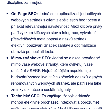
disciplínu zahrnující:
On-Page SEO:
Jedná se o optimalizaci jednotlivých
webových stránek s cílem zlepšit jejich hodnocení a
přilákat relevantnější návštěvnost. Mezi klíčové prvky
patří výzkum klíčových slov a integrace, vytváření
přesvědčivých meta popisů a názvů stránek,
efektivní používání značek záhlaví a optimalizace
obrázků pomocí alt textu.
Mimo-stránkové SEO:
Jedná se o akce prováděné
mimo vaše webové stránky, které ovlivňují vaše
umístění v SERP. Nejdůležitějším aspektem je
budování vysoce kvalitních zpětných odkazů z jiných
renomovaných webových stránek, ale patří sem také
zmínky o značce a sociální signály.
Technické SEO:
To zajišťuje, že vyhledávače
mohou efektivně procházet, indexovat a porozumět
vašim webovým stránkám. Mezi klíčové aspekty patří