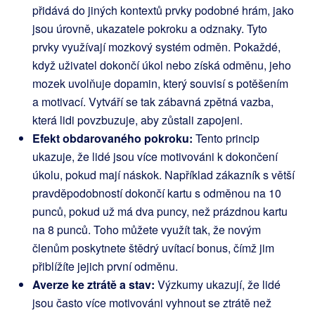
přidává do jiných kontextů prvky podobné hrám, jako
jsou úrovně, ukazatele pokroku a odznaky. Tyto
prvky využívají mozkový systém odměn. Pokaždé,
když uživatel dokončí úkol nebo získá odměnu, jeho
mozek uvolňuje dopamin, který souvisí s potěšením
a motivací. Vytváří se tak zábavná zpětná vazba,
která lidi povzbuzuje, aby zůstali zapojeni.
Efekt obdarovaného pokroku:
Tento princip
ukazuje, že lidé jsou více motivováni k dokončení
úkolu, pokud mají náskok. Například zákazník s větší
pravděpodobností dokončí kartu s odměnou na 10
punců, pokud už má dva puncy, než prázdnou kartu
na 8 punců. Toho můžete využít tak, že novým
členům poskytnete štědrý uvítací bonus, čímž jim
přiblížíte jejich první odměnu.
Averze ke ztrátě a stav:
Výzkumy ukazují, že lidé
jsou často více motivováni vyhnout se ztrátě než