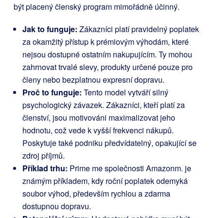
být placený členský program mimořádně účinný.
Jak to funguje:
Zákazníci platí pravidelný poplatek
za okamžitý přístup k prémiovým výhodám, které
nejsou dostupné ostatním nakupujícím. Ty mohou
zahrnovat trvalé slevy, produkty určené pouze pro
členy nebo bezplatnou expresní dopravu.
Proč to funguje:
Tento model vytváří silný
psychologický závazek. Zákazníci, kteří platí za
členství, jsou motivováni maximalizovat jeho
hodnotu, což vede k vyšší frekvenci nákupů.
Poskytuje také podniku předvídatelný, opakující se
zdroj příjmů.
Příklad trhu:
Prime me společnosti Amazon
m
.
je
známým příkladem, kdy roční poplatek odemyká
soubor výhod, především rychlou a zdarma
dostupnou dopravu.