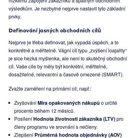
nízkému zapojení zákazníků a špatným obchodním
výsledkům. Je nezbytné nejprve nastavit tyto základní
prvky.
Definování jasných obchodních cílů
Nejprve je třeba definovat, jak vypadá úspěch, a to
konkrétně a měřitelně. Vágní cíl typu „zvýšení loajality“
je sice hezká myšlenka, ale není to skutečný obchodní
cíl. Vaše cíle by měly být konkrétní, měřitelné,
dosažitelné, relevantní a časově omezené (SMART).
Zvažte zaměření na primární cíl, např.:
Zvyšování
Míra opakovaných nákupů
o určité
procento během 12 měsíců.
Posílení
Hodnota životnosti zákazníka (LTV)
pro
členy programu ve srovnání s nečleny.
Zlepšení
Průměrná hodnota objednávky (AOV)