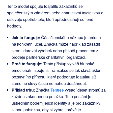
Tento model spojuje loajalitu zákazníků se
společenským záměrem nebo charitativní iniciativou a
oslovuje spotřebitele, kteří upřednostňují sdílené
hodnoty.
Jak to funguje:
Část členského nákupu je určena
na konkrétní účel. Značka může například zasadit
strom, darovat výrobek nebo přispět procentem z
prodeje partnerské charitativní organizaci.
Proč to funguje:
Tento přístup vytváří hluboké
emocionální spojení. Transakce se tak stává aktem
pozitivního přínosu, který podporuje loajalitu, jíž
samotné slevy často nemohou dosáhnout.
Příklad trhu:
Značka
Tentree
vysadí deset stromů za
každou zakoupenou položku. Toto poslání je
ústředním bodem jejich identity a je pro zákazníky
silnou pobídkou, aby si vybrali právě je.