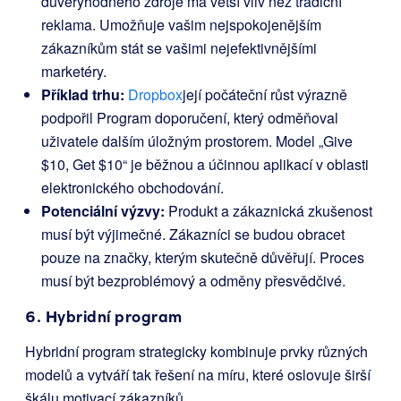
důvěryhodného zdroje má větší vliv než tradiční
reklama. Umožňuje vašim nejspokojenějším
zákazníkům stát se vašimi nejefektivnějšími
marketéry.
Příklad trhu:
Dropbox
její počáteční růst výrazně
podpořil Program doporučení, který odměňoval
uživatele dalším úložným prostorem. Model „Give
$10, Get $10“ je běžnou a účinnou aplikací v oblasti
elektronického obchodování.
Potenciální výzvy:
Produkt a zákaznická zkušenost
musí být výjimečné. Zákazníci se budou obracet
pouze na značky, kterým skutečně důvěřují. Proces
musí být bezproblémový a odměny přesvědčivé.
6. Hybridní program
Hybridní program strategicky kombinuje prvky různých
modelů a vytváří tak řešení na míru, které oslovuje širší
škálu motivací zákazníků.