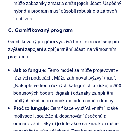
může zákazníky zmást a snížit jejich účast. Úspěšný
hybridní program musí působit robustně a zároveň
intuitivně.
6. Gamifikovaný program
Gamifikovaný program využívá herní mechanismy pro
zvýšení zapojení a zpříjemnění účasti na věrnostním
programu.
Jak to funguje:
Tento model se může projevovat v
různých podobách. Může zahrnovat „výzvy“ (např.
„Nakupte ve třech různých kategoriích a získejte 500
bonusových bodů“), digitální odznaky za splnění
určitých akcí nebo nečekaně odemčené odměny.
Proč to funguje:
Gamifikace využívá vnitřní lidské
motivace k soutěžení, dosahování úspěchů a
odměňování. Díky ní je interakce se značkou méně
transakční a více zážitková. Tyto hravé prvky mohou