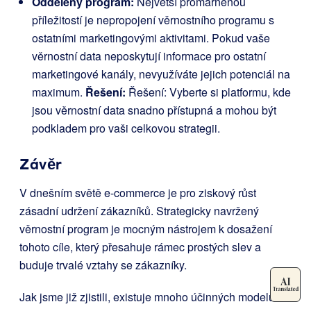
Oddělený program:
Největší promarněnou
příležitostí je nepropojení věrnostního programu s
ostatními marketingovými aktivitami. Pokud vaše
věrnostní data neposkytují informace pro ostatní
marketingové kanály, nevyužíváte jejich potenciál na
maximum.
Řešení:
Řešení: Vyberte si platformu, kde
jsou věrnostní data snadno přístupná a mohou být
podkladem pro vaši celkovou strategii.
Závěr
V dnešním světě e-commerce je pro ziskový růst
zásadní udržení zákazníků. Strategicky navržený
věrnostní program je mocným nástrojem k dosažení
tohoto cíle, který přesahuje rámec prostých slev a
buduje trvalé vztahy se zákazníky.
Jak jsme již zjistili, existuje mnoho účinných modelů.