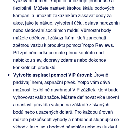
využívání odměn. Yotpo to umožňuje jednoduše a
flexibilně. Můžete nastavit širokou škálu bodových
kampaní a umožnit zákazníkům získávat body za
akce, jako je nákup, vytvoření účtu, oslava narozenin
nebo sledování sociálních médií. Věrnostní body
můžete udělovat i zákazníkům, kteří zanechají
zpětnou vazbu k produktu pomocí Yotpo Reviews.
Při zpětném odkupu máte plnou kontrolu nad
nabídkou slev, dopravy zdarma nebo dokonce
konkrétních produktů.
Vytvořte aspiraci pomocí VIP úrovní:
Úrovně
přidávají herní, aspirační prvek. Yotpo vám dává
možnost flexibilně navrhnout VIP zážitek, který bude
vyhovovat vaší značce. Můžete definovat více úrovní
a nastavit pravidla vstupu na základě získaných
bodů nebo utracených dolarů. Pro každou úroveň
můžete přizpůsobit výhody a nabídnout stupňující se
výhody, jako jsou bodové násobiče nebo exkluzivní