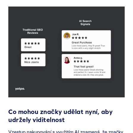
Co mohou značky udělat nyní, aby
udržely viditelnost
Vzestup nakupování s využitím AI znamená, že značky