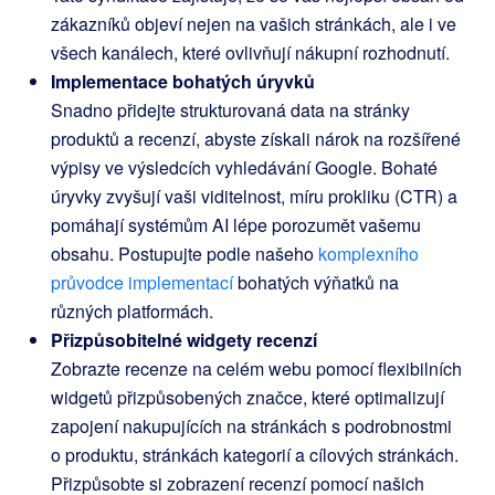
zákazníků objeví nejen na vašich stránkách, ale i ve
všech kanálech, které ovlivňují nákupní rozhodnutí.
Implementace bohatých úryvků
Snadno přidejte strukturovaná data na stránky
produktů a recenzí, abyste získali nárok na rozšířené
výpisy ve výsledcích vyhledávání Google. Bohaté
úryvky zvyšují vaši viditelnost, míru prokliku (CTR) a
pomáhají systémům AI lépe porozumět vašemu
obsahu. Postupujte podle našeho
komplexního
průvodce implementací
bohatých výňatků na
různých platformách.
Přizpůsobitelné widgety recenzí
Zobrazte recenze na celém webu pomocí flexibilních
widgetů přizpůsobených značce, které optimalizují
zapojení nakupujících na stránkách s podrobnostmi
o produktu, stránkách kategorií a cílových stránkách.
Přizpůsobte si zobrazení recenzí pomocí našich