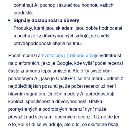
pomáhají AI pochopit skutečnou hodnotu vašich
produktů.
Signály dostupnosti a důvěry
Produkty, které jsou skladem, jsou dobře hodnocené
a pocházejí z důvěryhodných zdrojů, se s větší
pravděpodobností objeví na trhu.
Počet recenzí a
hvězdiček již dlouho určuje
viditelnost
na platformách, jako je Google, kde vyšší počet recenzí
často znamená lepší umístění. Ale díky systémům
poháněným AI, jako je ChatGPT, se hra mění. Jedním z
nejdůležitějších posunů je, že počet recenzí už není
hlavním signálem. Dnešní modely AI upřednostňují
kontext, specifičnost a důvěryhodnost. Hrstka
promyšlených a podrobných recenzí nyní může
převážit nad stovkami obecných recenzí. Už nejde jen
o to, kolik lidí se vyjadřuje, ale o to, co skutečně říkají.