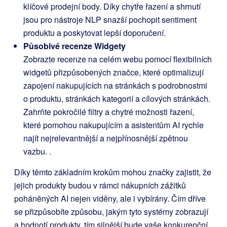
klíčové prodejní body. Díky chytře řazení a shrnutí
jsou pro nástroje NLP snazší pochopit sentiment
produktu a poskytovat lepší doporučení.
Působivé recenze Widgety
Zobrazte recenze na celém webu pomocí flexibilních
widgetů přizpůsobených značce, které optimalizují
zapojení nakupujících na stránkách s podrobnostmi
o produktu, stránkách kategorií a cílových stránkách.
Zahrňte pokročilé filtry a chytré možnosti řazení,
které pomohou nakupujícím a asistentům AI rychle
najít nejrelevantnější a nejpřínosnější zpětnou
vazbu.
.
Díky těmto základním krokům mohou značky zajistit, že
jejich produkty budou v rámci nákupních zážitků
poháněných AI nejen viděny, ale i vybírány. Čím dříve
se přizpůsobíte způsobu, jakým tyto systémy zobrazují
a hodnotí produkty, tím silnější bude vaše konkurenční