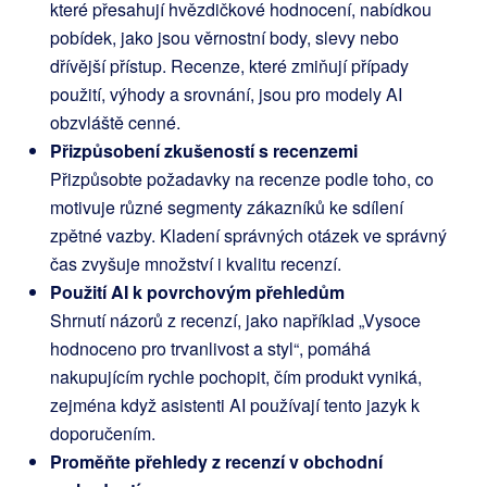
které přesahují hvězdičkové hodnocení, nabídkou
pobídek, jako jsou věrnostní body, slevy nebo
dřívější přístup. Recenze, které zmiňují případy
použití, výhody a srovnání, jsou pro modely AI
obzvláště cenné.
Přizpůsobení zkušeností s recenzemi
Přizpůsobte požadavky na recenze podle toho, co
motivuje různé segmenty zákazníků ke sdílení
zpětné vazby. Kladení správných otázek ve správný
čas zvyšuje množství i kvalitu recenzí.
Použití AI k povrchovým přehledům
Shrnutí názorů z recenzí, jako například „Vysoce
hodnoceno pro trvanlivost a styl“, pomáhá
nakupujícím rychle pochopit, čím produkt vyniká,
zejména když asistenti AI používají tento jazyk k
doporučením.
Proměňte přehledy z recenzí v obchodní