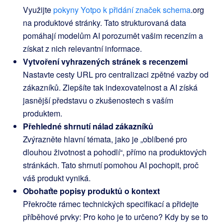
Využijte
pokyny Yotpo k přidání značek schema
.org
na produktové stránky. Tato strukturovaná data
pomáhají modelům AI porozumět vašim recenzím a
získat z nich relevantní informace.
Vytvoření vyhrazených stránek s recenzemi
Nastavte cesty URL pro centralizaci zpětné vazby od
zákazníků. Zlepšíte tak indexovatelnost a AI získá
jasnější představu o zkušenostech s vaším
produktem.
Přehledné shrnutí nálad zákazníků
Zvýrazněte hlavní témata, jako je „oblíbené pro
dlouhou životnost a pohodlí“, přímo na produktových
stránkách. Tato shrnutí pomohou AI pochopit, proč
váš produkt vyniká.
Obohaťte popisy produktů o kontext
Překročte rámec technických specifikací a přidejte
příběhové prvky: Pro koho je to určeno? Kdy by se to