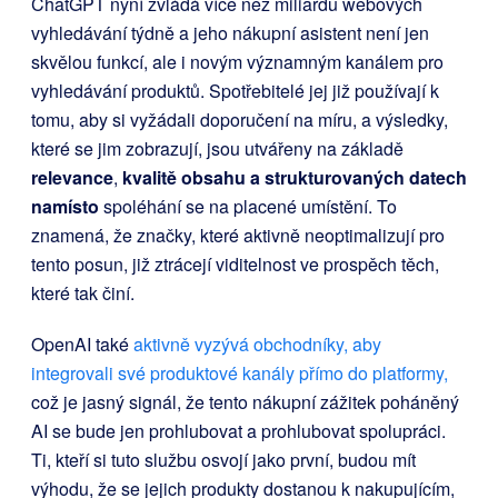
ChatGPT nyní zvládá více než miliardu webových
vyhledávání týdně a jeho nákupní asistent není jen
skvělou funkcí, ale i novým významným kanálem pro
vyhledávání produktů. Spotřebitelé jej již používají k
tomu, aby si vyžádali doporučení na míru, a výsledky,
které se jim zobrazují, jsou utvářeny na základě
relevance
,
kvalitě obsahu a
strukturovaných datech
namísto
spoléhání se na placené umístění. To
znamená, že značky, které aktivně neoptimalizují pro
tento posun, již ztrácejí viditelnost ve prospěch těch,
které tak činí.
OpenAI také
aktivně vyzývá obchodníky, aby
integrovali své produktové kanály přímo do platformy,
což je jasný signál, že tento nákupní zážitek poháněný
AI se bude jen prohlubovat a prohlubovat spolupráci.
Ti, kteří si tuto službu osvojí jako první, budou mít
výhodu, že se jejich produkty dostanou k nakupujícím,