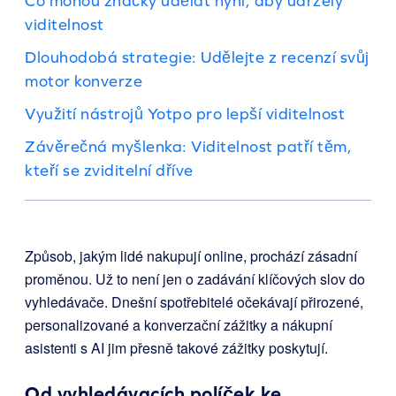
Co mohou značky udělat nyní, aby udržely
viditelnost
Dlouhodobá strategie: Udělejte z recenzí svůj
motor konverze
Využití nástrojů Yotpo pro lepší viditelnost
Závěrečná myšlenka: Viditelnost patří těm,
kteří se zviditelní dříve
Způsob, jakým lidé nakupují online, prochází zásadní
proměnou. Už to není jen o zadávání klíčových slov do
vyhledávače. Dnešní spotřebitelé očekávají přirozené,
personalizované a konverzační zážitky a nákupní
asistenti s AI jim přesně takové zážitky poskytují.
Od vyhledávacích políček ke