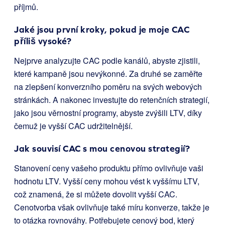
příjmů.
Jaké jsou první kroky, pokud je moje CAC
příliš vysoké?
Nejprve analyzujte CAC podle kanálů, abyste zjistili,
které kampaně jsou nevýkonné. Za druhé se zaměřte
na zlepšení konverzního poměru na svých webových
stránkách. A nakonec investujte do retenčních strategií,
jako jsou věrnostní programy, abyste zvýšili LTV, díky
čemuž je vyšší CAC udržitelnější.
Jak souvisí CAC s mou cenovou strategií?
Stanovení ceny vašeho produktu přímo ovlivňuje vaši
hodnotu LTV. Vyšší ceny mohou vést k vyššímu LTV,
což znamená, že si můžete dovolit vyšší CAC.
Cenotvorba však ovlivňuje také míru konverze, takže je
to otázka rovnováhy. Potřebujete cenový bod, který