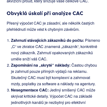
akviziční proud, který snižuje vaše celkové CAC.
Obvyklá úskalí při analýze CAC
Přesný výpočet CAC je zásadní, ale několik častých
přehlédnutí může vést k chybným závěrům.
Zahrnutí stávajících zákazníků do počtu:
Písmeno
„C“ ve zkratce CAC znamená „zákazník“, konkrétně
nový zákazník. Zahrnutí opakovaných zákazníků
uměle sníží váš CAC.
Zapomínání na „skryté“ náklady:
Častou chybou
je zahrnutí pouze přímých výdajů na reklamu.
Skutečný CAC musí být komplexní a zahrnovat
mzdy, poplatky za software a náklady na agentury.
Nesegmentace CAC:
Jediný smíšený CAC může
skrývat kritické detaily. Výpočet CAC na základě
jednotlivých kanálů je nezbytný pro efektivní