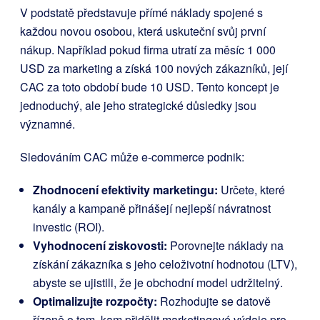
V podstatě představuje přímé náklady spojené s
každou novou osobou, která uskuteční svůj první
nákup. Například pokud firma utratí za měsíc 1 000
USD za marketing a získá 100 nových zákazníků, její
CAC za toto období bude 10 USD. Tento koncept je
jednoduchý, ale jeho strategické důsledky jsou
významné.
Sledováním CAC může e-commerce podnik:
Zhodnocení efektivity marketingu:
Určete, které
kanály a kampaně přinášejí nejlepší návratnost
investic (ROI).
Vyhodnocení ziskovosti:
Porovnejte náklady na
získání zákazníka s jeho celoživotní hodnotou (LTV),
abyste se ujistili, že je obchodní model udržitelný.
Optimalizujte rozpočty:
Rozhodujte se datově
řízeně o tom, kam přidělit marketingové výdaje pro