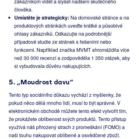
zákazníkům vidět a slyšet nadšení skutečného
člověka.
Umístěte je strategicky:
Na domovské stránce a na
produktových stránkách uveďte krátké a působivé
ohlasy zákazníků. Odkazujte na podrobnější
případové studie ze stránek s řešeními nebo
funkcemi. Například značka MVMT shromáždila více
než 30 000 recenzí a zodpověděla 1 350 otázek, aby
si vybudovala důvěru nakupujících.
5. „Moudrost davu“
Tento typ sociálního důkazu vychází z myšlenky, že
pokud něco dělá mnoho lidí, musí to být správné. V
elektronickém obchodě můžete tento efekt vytvořit tím,
že prokážete oblíbenost svých produktů. Tento přístup
využívá náš přirozený strach z promeškání (FOMO) a
naši touhu nakupovat oblíbené a osvědčené zboží.