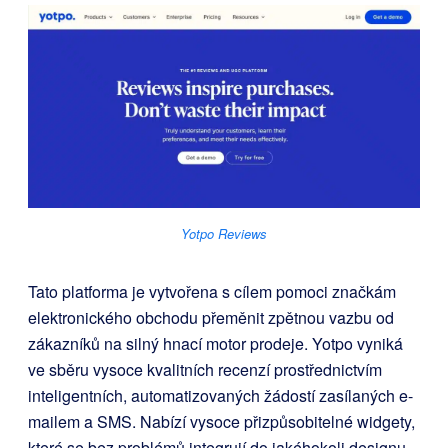
Yotpo Reviews
Tato platforma je vytvořena s cílem pomoci značkám
elektronického obchodu přeměnit zpětnou vazbu od
zákazníků na silný hnací motor prodeje. Yotpo vyniká
ve sběru vysoce kvalitních recenzí prostřednictvím
inteligentních, automatizovaných žádostí zasílaných e-
mailem a SMS. Nabízí vysoce přizpůsobitelné widgety,
které se bez problémů integrují do jakéhokoli designu