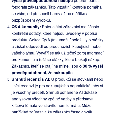
vyšší pravděpodobnost nákupu
po prohlédnutí
fotografií zákazníků. Tato vizuální kontrola pomáhá
se vším, od přesnosti barev až po měřítko a
přizpůsobení výrobku.
Q&A komunity:
Potenciální zákazníci mají často
konkrétní dotazy, které nejsou uvedeny v popisu
produktu. Sekce Q&A jim umožní položit tyto otázky
a získat odpovědi od předchozích kupujících nebo
vašeho týmu. Vytváří se tak užitečný zdroj informací
pro komunitu a řeší se otázky, které blokují nákup.
Zákazníci, kteří se ptají na místě, jsou
o 30 % vyšší
pravděpodobnost, že nakoupíte
.
Shrnutí recenzí s AI:
U produktů se stovkami nebo
tisíci recenzí je pro nakupujícího nepraktické, aby si
je všechny přečetl. Shrnutí poháněné AI dokáže
analyzovat všechny zpětné vazby a představit
klíčová témata ve stravitelném formátu. Může
například zdůraznit, že zákazníci často chválí