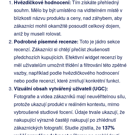
Hvězdičkové hodnocení:
Tím získáte přehledný
souhrn. Mělo by být umístěno na viditelném místě v
blízkosti názvu produktu a ceny, nad záhybem, aby
zákazníci mohli okamžitě posoudit celkový dojem,
aniž by museli rolovat.
Podrobné písemné recenze:
Toto je jádro sekce
recenzí. Zákazníci si chtějí přečíst zkušenosti
předchozích kupujících. Efektivní widget recenzí by
měl uživatelům umožnit třídění a filtrování této zpětné
vazby, například podle hvězdičkového hodnocení
nebo podle recenzí, které zmiňují konkrétní funkci.
Vizuální obsah vytvářený uživateli (UGC):
Fotografie a videa zákazníků mají neuvěřitelnou sílu,
protože ukazují produkt v reálném kontextu, mimo
vybroušené studiové focení. Údaje trvale ukazují, že
nakupující výrazně častěji nakupují po zhlédnutí
zákaznických fotografií. Studie zjistila, že
137%