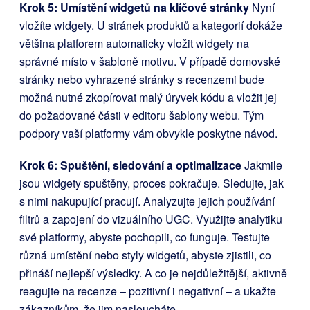
Krok 5: Umístění widgetů na klíčové stránky
Nyní
vložíte widgety. U stránek produktů a kategorií dokáže
většina platforem automaticky vložit widgety na
správné místo v šabloně motivu. V případě domovské
stránky nebo vyhrazené stránky s recenzemi bude
možná nutné zkopírovat malý úryvek kódu a vložit jej
do požadované části v editoru šablony webu. Tým
podpory vaší platformy vám obvykle poskytne návod.
Krok 6: Spuštění, sledování a optimalizace
Jakmile
jsou widgety spuštěny, proces pokračuje. Sledujte, jak
s nimi nakupující pracují. Analyzujte jejich používání
filtrů a zapojení do vizuálního UGC. Využijte analytiku
své platformy, abyste pochopili, co funguje. Testujte
různá umístění nebo styly widgetů, abyste zjistili, co
přináší nejlepší výsledky. A co je nejdůležitější, aktivně
reagujte na recenze – pozitivní i negativní – a ukažte
zákazníkům, že jim nasloucháte.