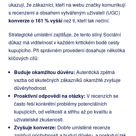
ukazují, že zákazníci, kteří na webu značky komunikují
s recenzemi a obsahem vytvářeným uživateli (UGC)
konverze o 161 % vyšší
než ti, kteří tak nečiní.
Strategické umístění zajišťuje, že tento silný Sociální
důkaz má viditelnost v každém kritickém bodě cesty
kupujícího. Při správném provedení dosahuje několika
klíčových cílů:
Buduje okamžitou důvěru:
Autentická zpětná
vazba od skutečných zákazníků okamžitě zvyšuje
důvěryhodnost.
Proaktivní odpovědi na otázky:
V recenzích se
často řeší konkrétní problémy potenciálních
kupujících, od velikosti a střihu až po kvalitu a
uživatelské zkušenosti.
Zvyšuje konverze:
Dobře umístěné recenze
zmírňují pochybnosti a budují důvěru, a poskytují tak