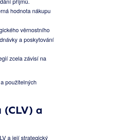
dání příjmů.
ěrná hodnota nákupu
egického věrnostního
ednávky a poskytování
gií zcela závisí na
 a použitelných
a (CLV) a
V a její strategický