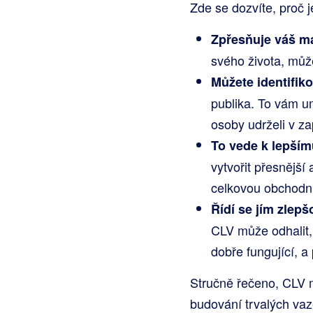
Zde se dozvíte, proč 
Zpřesňuje váš ma
svého života, může
Můžete identifiko
publika. To vám um
osoby udrželi v za
To vede k lepším
vytvořit přesnější
celkovou obchodní 
Řídí se jím zlepš
CLV může odhalit, 
dobře fungující, a
Stručně řečeno, CLV m
budování trvalých vaz