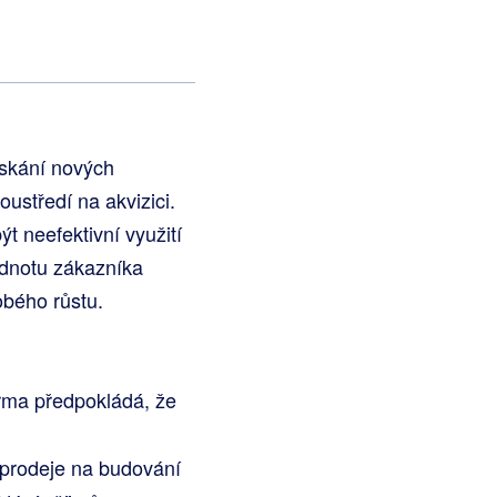
ískání nových
oustředí na akvizici.
t neefektivní využití
hodnotu zákazníka
obého růstu.
irma předpokládá, že
 prodeje na budování