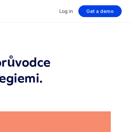
Log in
Get a demo
průvodce
egiemi.