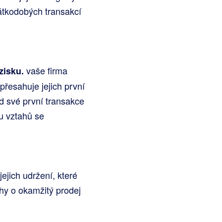
átkodobých transakcí
vaše firma
zisku.
přesahuje jejich první
d své první transakce
u vztahů se
ejich udržení, které
hy o okamžitý prodej