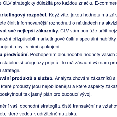
je CLV strategicky důležitá pro každou značku E-commer
Když víte, jakou hodnotu má zák
rketingový rozpočet.
te činit informovanější rozhodnutí o nákladech na akviz
CLV vám pomůže určit nejz
vat své nejlepší zákazníky.
ožní přizpůsobit marketingové úsilí a speciální nabídky 
pojení a byli s nimi spokojeni.
Pochopením dlouhodobé hodnoty vašich 
u předvídání.
 a stabilnější prognózy příjmů. To má zásadní význam pr
strategii.
Analýza chování zákazníků s
ování produktů a služeb.
které produkty jsou nejoblíbenější a které aspekty záka
 poskytnout tak jasný plán pro budoucí vývoj.
ění vaši obchodní strategii z čistě transakční na vztah
eb, které vedou k udržitelnému zisku.