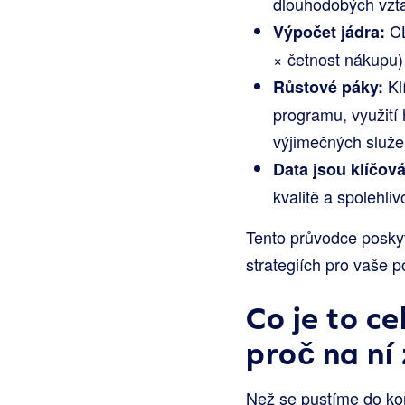
dlouhodobých vzta
CL
Výpočet jádra:
× četnost nákupu)
Kl
Růstové páky:
programu, využití
výjimečných služ
Data jsou klíčová
kvalitě a spolehli
Tento průvodce poskyt
strategiích pro vaše 
Co je to c
proč na ní 
Než se pustíme do konk