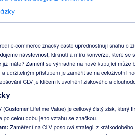
tázky
ředí e-commerce značky často upřednostňují snahu o z
dujeme návštěvnost, kliknutí a míru konverze, které se s
é již máte? Zaměřit se výhradně na nové kupující může bý
ím a udržitelným přístupem je zaměřit se na celoživotní 
epšování CLV je klíčem k uvolnění ziskového a dlouhod
tky
(Customer Lifetime Value) je celkový čistý zisk, který f
a po celou dobu jeho vztahu se značkou.
Zaměření na CLV posouvá strategii z krátkodobého
nam: