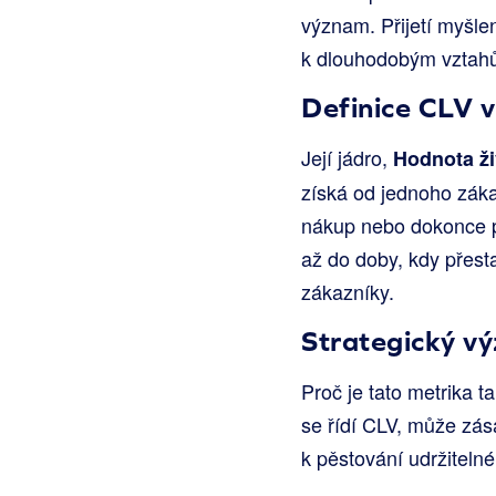
význam. Přijetí myšl
k dlouhodobým vztahů
Definice CLV 
Její jádro,
Hodnota ži
získá od jednoho záka
nákup nebo dokonce pr
až do doby, kdy přest
zákazníky.
Strategický v
Proč je tato metrika t
se řídí CLV, může zás
k pěstování udržitelné