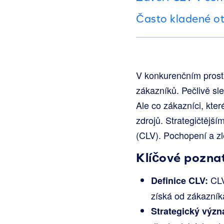
Často kladené o
V konkurenčním prost
zákazníků. Pečlivě sle
Ale co zákazníci, kter
zdrojů. Strategičtějš
(CLV). Pochopení a zl
Klíčové pozna
CLV 
Definice CLV:
získá od zákazník
Strategický výz