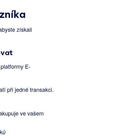
zníka
byste získali
ovat
 platformy E-
í při jedné transakci.
nakupuje ve vašem
íků