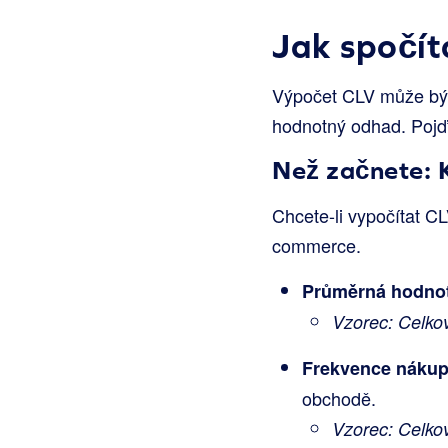
Jak spočít
Výpočet CLV může být 
hodnotný odhad. Pojďm
Než začnete: K
Chcete-li vypočítat C
commerce.
Průměrná hodnot
Vzorec: Celkov
Frekvence nákup
obchodě.
Vzorec: Celko