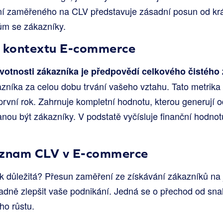
ení zaměřeného na CLV představuje zásadní posun od kr
m se zákazníky.
v kontextu E-commerce
votnosti zákazníka je předpovědí celkového čistého 
zníka za celou dobu trvání vašeho vztahu. Tato metrika 
vní rok. Zahrnuje kompletní hodnotu, kterou generují o
anou být zákazníky. V podstatě vyčísluje finanční hodnot
ýznam CLV v E-commerce
ak důležitá? Přesun zaměření ze získávání zákazníků na j
adně zlepšit vaše podnikání. Jedná se o přechod od sna
ho růstu.