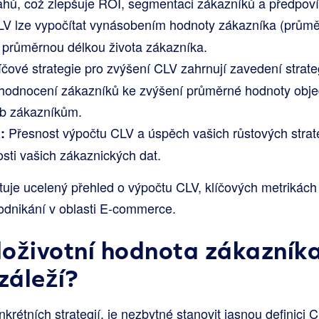
hů, což zlepšuje ROI, segmentaci zákazníků a předpoví
V lze vypočítat vynásobením hodnoty zákazníka (prům
 průměrnou délkou života zákazníka.
íčové strategie pro zvýšení CLV zahrnují zavedení strat
 hodnocení zákazníků ke zvýšení průměrné hodnoty obj
eb zákazníkům.
Přesnost výpočtu CLV a úspěch vašich růstových strate
:
vosti vašich zákaznických dat.
uje ucelený přehled o výpočtu CLV, klíčových metrikách
podnikání v oblasti E-commerce.
eloživotní hodnota zákazník
záleží?
rétních strategií, je nezbytné stanovit jasnou definici CL