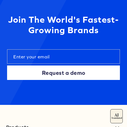
Join The World's Fastest-
Growing Brands
Request a demo