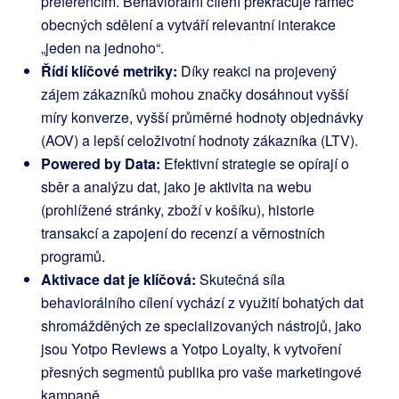
preferencím. Behaviorální cílení překračuje rámec
obecných sdělení a vytváří relevantní interakce
„jeden na jednoho“.
Řídí klíčové metriky:
Díky reakci na projevený
zájem zákazníků mohou značky dosáhnout vyšší
míry konverze, vyšší průměrné hodnoty objednávky
(AOV) a lepší celoživotní hodnoty zákazníka (LTV).
Powered by Data:
Efektivní strategie se opírají o
sběr a analýzu dat, jako je aktivita na webu
(prohlížené stránky, zboží v košíku), historie
transakcí a zapojení do recenzí a věrnostních
programů.
Aktivace dat je klíčová:
Skutečná síla
behaviorálního cílení vychází z využití bohatých dat
shromážděných ze specializovaných nástrojů, jako
jsou Yotpo Reviews a Yotpo Loyalty, k vytvoření
přesných segmentů publika pro vaše marketingové
kampaně.