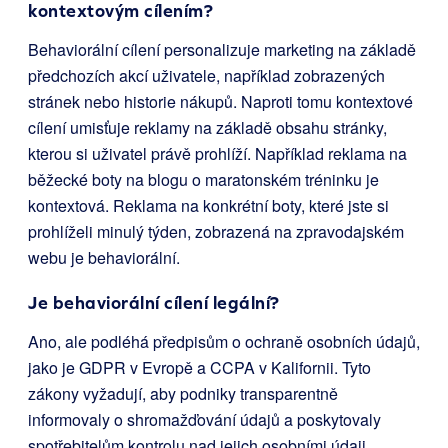
kontextovým cílením?
Behaviorální cílení personalizuje marketing na základě
předchozích akcí uživatele, například zobrazených
stránek nebo historie nákupů. Naproti tomu kontextové
cílení umisťuje reklamy na základě obsahu stránky,
kterou si uživatel právě prohlíží. Například reklama na
běžecké boty na blogu o maratonském tréninku je
kontextová. Reklama na konkrétní boty, které jste si
prohlíželi minulý týden, zobrazená na zpravodajském
webu je behaviorální.
Je behaviorální cílení legální?
Ano, ale podléhá předpisům o ochraně osobních údajů,
jako je GDPR v Evropě a CCPA v Kalifornii. Tyto
zákony vyžadují, aby podniky transparentně
informovaly o shromažďování údajů a poskytovaly
spotřebitelům kontrolu nad jejich osobními údaji,