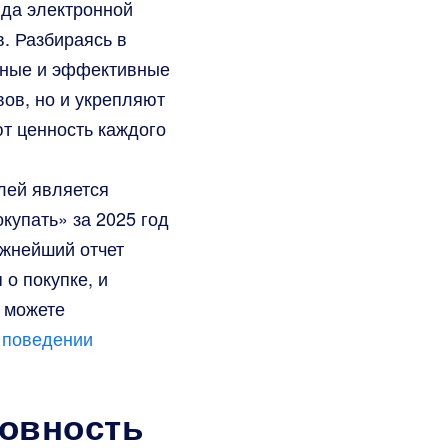
нда электронной
. Разбираясь в
мные и эффективные
вов, но и укрепляют
ют ценность каждого
лей является
купать» за 2025 год
ажнейший отчет
о покупке, и
 можете
 поведении
товность