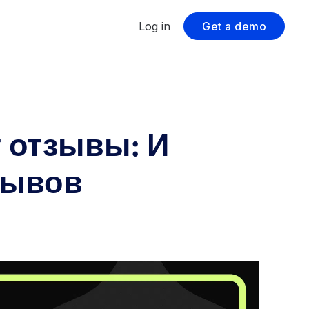
Log in
Get a demo
 отзывы: И
зывов