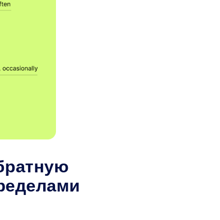
братную
пределами