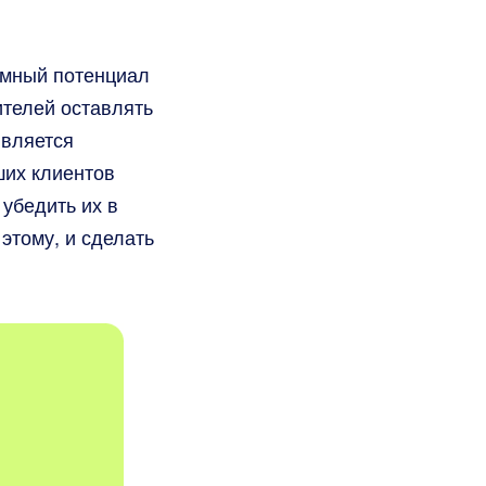
омный потенциал
ителей оставлять
является
ших клиентов
 убедить их в
 этому, и сделать