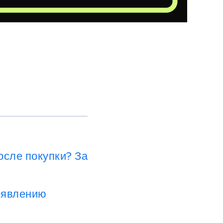
осле покупки? За
появлению