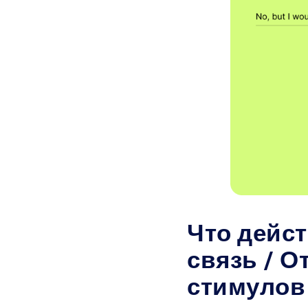
Что дейс
связь / О
стимулов