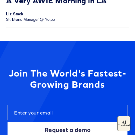
A Very AWIE Morning in LA
Liz Stack
Sr. Brand Manager @ Yotpo
Join The World's Fastest-
Growing Brands
Request a demo