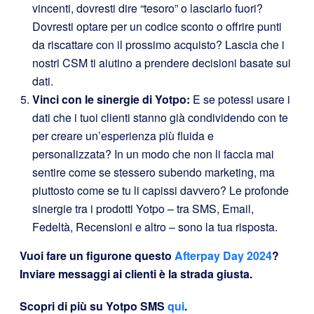
vincenti, dovresti dire “tesoro” o lasciarlo fuori?
Dovresti optare per un codice sconto o offrire punti
da riscattare con il prossimo acquisto? Lascia che i
nostri CSM ti aiutino a prendere decisioni basate sui
dati.
Vinci con le sinergie di Yotpo:
E se potessi usare i
dati che i tuoi clienti stanno già condividendo con te
per creare un’esperienza più fluida e
personalizzata? In un modo che non li faccia mai
sentire come se stessero subendo marketing, ma
piuttosto come se tu li capissi davvero? Le profonde
sinergie tra i prodotti Yotpo – tra SMS, Email,
Fedeltà, Recensioni e altro – sono la tua risposta.
Vuoi fare un figurone questo
Afterpay Day 2024
?
Inviare messaggi ai clienti è la strada giusta.
Scopri di più su Yotpo SMS
qui
.