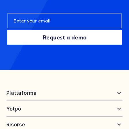
Request a demo
Piattaforma
Recensioni e UGC
Yotpo
Fidelizzazione e Referral
Prezzi
Chi siamo
Risorse
Contattaci