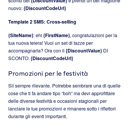
sconto del
{DiscountValue}
e prendi un bel maglione
nuovo:
{DiscountCodeUrl}
Template 2 SMS: Cross-selling
{SiteName}
: ehi
{FirstName}
, congratulazioni per la
tua nuova teiera! Vuoi un set di tazze per
accompagnarla? Ora con il
{DiscountValue}
DI
SCONTO:
{DiscountCodeUrl}
Promozioni per le festività
Sii sempre rilevante. Potrebbe sembrare una di quelle
cose che ti fa andare tipo “boh” ma devi approfittare
delle diverse festività e occasioni stagionali per
lanciare le tue promozioni e rimanere sotto i riflettori
durante gli eventi importanti.