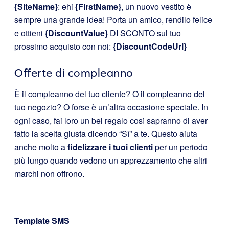
{SiteName}
: ehi
{FirstName}
, un nuovo vestito è
sempre una grande idea! Porta un amico, rendilo felice
e ottieni
{DiscountValue}
DI SCONTO sul tuo
prossimo acquisto con noi:
{DiscountCodeUrl}
Offerte di compleanno
È il compleanno del tuo cliente? O il compleanno del
tuo negozio? O forse è un’altra occasione speciale. In
ogni caso, fai loro un bel regalo così sapranno di aver
fatto la scelta giusta dicendo “Sì” a te. Questo aiuta
anche molto a
fidelizzare i tuoi clienti
per un periodo
più lungo quando vedono un apprezzamento che altri
marchi non offrono.
Template SMS