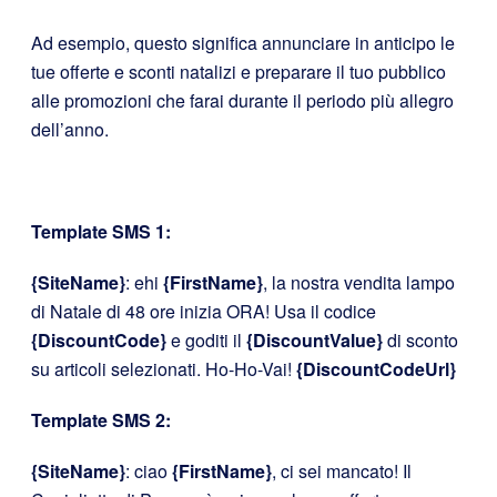
Ad esempio, questo significa annunciare in anticipo le
tue offerte e sconti natalizi e preparare il tuo pubblico
alle promozioni che farai durante il periodo più allegro
dell’anno.
Template SMS 1:
{SiteName}
: ehi
{FirstName}
, la nostra vendita lampo
di Natale di 48 ore inizia ORA! Usa il codice
{DiscountCode}
e goditi il
{DiscountValue}
di sconto
su articoli selezionati. Ho-Ho-Vai!
{DiscountCodeUrl}
Template SMS 2:
{SiteName}
: ciao
{FirstName}
, ci sei mancato! Il