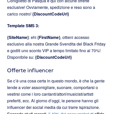
Coniglietto di Pasqua è qui con alcune offerte
esclusive! Ovviamente, spedizione e reso sono a
carico nostro!
{DiscountCodeUrl}
Template SMS 3:
{SiteName}
: ehi
{FirstName}
, ottieni accesso
esclusivo alla nostra Grande Svendita del Black Friday
e goditi uno sconto VIP a tempo limitato fino al 70%!
Disponibile su:
{DiscountCodeUrl}
Offerte influencer
Se c’è una cosa certa in questo mondo, è che la gente
tende a voler assomigliare, suonare, comportarsi o
vestirsi come i loro cantanti/attori/musicisti/artisti
preferiti, ecc. Al giorno d’oggi, le persone hanno gli
influencer dei social media da cui trarre ispirazione.
Secondo studi recenti,
il 49% dei consumatori
si affida