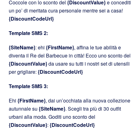
Coccole con lo sconto del
{DiscountValue}
e concediti
un po’ di meritata cura personale mentre sei a casa!
{DiscountCodeUrl}
Template SMS 2:
{SiteName}
: ehi
{FirstName}
, affina le tue abilità e
diventa il Re del Barbecue in città! Ecco uno sconto del
{DiscountValue}
da usare su tutti i nostri set di utensili
per grigliare:
{DiscountCodeUrl}
Template SMS 3:
Ehi
{FirstName}
, dai un’occhiata alla nuova collezione
autunnale su
{SiteName}
. Scegli tra più di 30 outfit
urbani alla moda. Goditi uno sconto del
{DiscountValue}
:
{DiscountCodeUrl}