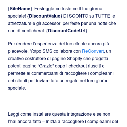
{SiteName}
: Festeggiamo insieme il tuo giorno
speciale!
{DiscountValue}
DI SCONTO su TUTTE le
attrezzature e gli accessori per feste per una notte che
non dimenticherai:
{DiscountCodeUrl}
Per rendere l’esperienza del tuo cliente ancora più
piacevole, Yotpo SMS collabora con
ReConvert
, un
creativo costruttore di pagine Shopify che progetta
potenti pagine “Grazie” dopo i checkout riusciti e
permette ai commercianti di raccogliere i compleanni
dei clienti per inviare loro un regalo nel loro giorno
speciale.
Leggi come installare questa integrazione e se non
l’hai ancora fatto –
inizia a raccogliere i compleanni dei