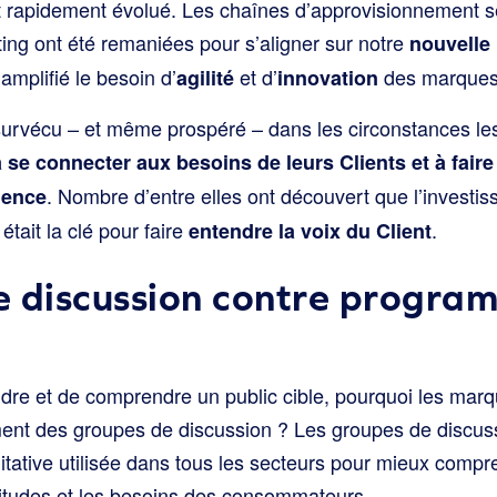
apidement évolué. Les chaînes d’approvisionnement se s
ng ont été remaniées pour s’aligner sur notre
nouvelle
mplifié le besoin d’
et d’
des marques
agilité
innovation
urvécu – et même prospéré – dans les circonstances les p
à se connecter aux besoins de leurs Clients et à faire
. Nombre d’entre elles ont découvert que l’investi
uence
était la clé pour faire
.
entendre la voix du Client
 discussion contre progra
eindre et de comprendre un public cible, pourquoi les mar
ment des groupes de discussion ? Les groupes de discus
itative utilisée dans tous les secteurs pour mieux compr
itudes et les besoins des consommateurs.