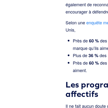
également de reconnaît
encourager à défendr
Selon une
enquête me
Unis,
Près de
des 
60 %
marque qu’ils aim
Plus de
des 
36 %
Près de
des 
60 %
aiment.
Les progra
affectifs
Il ne fait aucun doute