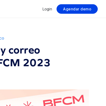
Login
Agendar demo
co
y correo
 BFCM 2023