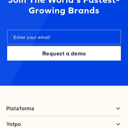
Growing Brands
Request a demo
Plataforma
Reseñas y UGC
Yotpo
Fidelidad y Referidos