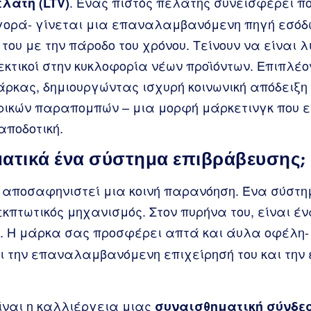
. Ένας πιστός πελάτης συνεισφέρει π
λάτη (LTV)
γορά- γίνεται μια επαναλαμβανόμενη πηγή εσόδ
του με την πάροδο του χρόνου. Τείνουν να είναι λ
 δεκτικοί στην κυκλοφορία νέων προϊόντων. Επιπλέ
άρκας, δημιουργώντας ισχυρή κοινωνική απόδειξη
ρικών παραπομπών – μια μορφή μάρκετινγκ που εί
αποδοτική.
γματικά ένα σύστημα επιβράβευσης;
α αποσαφηνιστεί μια κοινή παρανόηση. Ένα σύστη
κπτωτικός μηχανισμός. Στον πυρήνα του, είναι έ
. Η μάρκα σας προσφέρει απτά και άυλα οφέλη-
 την επαναλαμβανόμενη επιχείρησή του και την
ίναι η καλλιέργεια μιας
συναισθηματική σύνδε