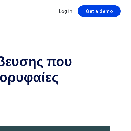
Log in
Get a demo
βευσης που
κορυφαίες