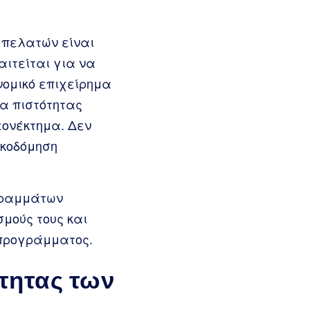
η πελατών είναι
αιτείται για να
νομικό επιχείρημα
α πιστότητας
εονέκτημα. Δεν
ικοδόμηση
γραμμάτων
μούς τους και
 προγράμματος.
τητας των