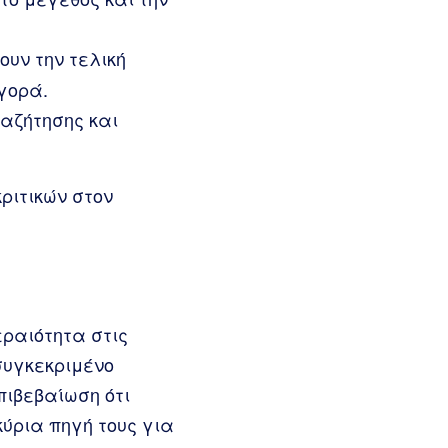
υν την τελική
γορά.
αζήτησης και
ριτικών στον
εραιότητα στις
συγκεκριμένο
πιβεβαίωση ότι
κύρια πηγή τους για