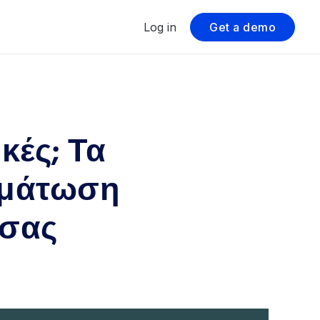
Log in
Get a demo
κές; Τα
ωμάτωση
 σας