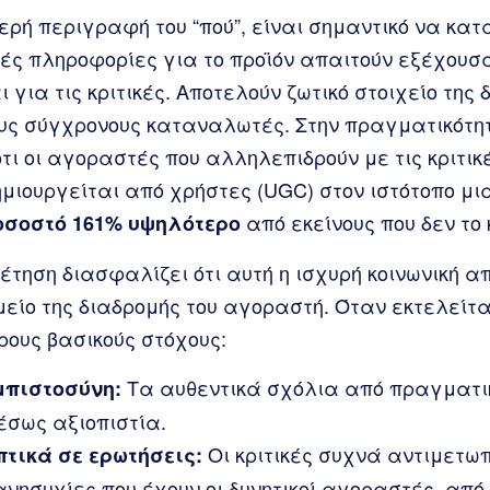
ερή περιγραφή του “πού”, είναι σημαντικό να κατ
ικές πληροφορίες για το προϊόν απαιτούν εξέχουσα
ι για τις κριτικές. Αποτελούν ζωτικό στοιχείο της
ς σύγχρονους καταναλωτές. Στην πραγματικότη
ότι οι αγοραστές που αλληλεπιδρούν με τις κριτικέ
ημιουργείται από χρήστες (UGC) στον ιστότοπο μ
από εκείνους που δεν το 
οσοστό 161% υψηλότερο
έτηση διασφαλίζει ότι αυτή η ισχυρή κοινωνική α
μείο της διαδρομής του αγοραστή. Όταν εκτελείτ
ρους βασικούς στόχους:
Τα αυθεντικά σχόλια από πραγματι
μπιστοσύνη:
έσως αξιοπιστία.
Οι κριτικές συχνά αντιμετωπ
τικά σε ερωτήσεις:
νησυχίες που έχουν οι δυνητικοί αγοραστές, από 