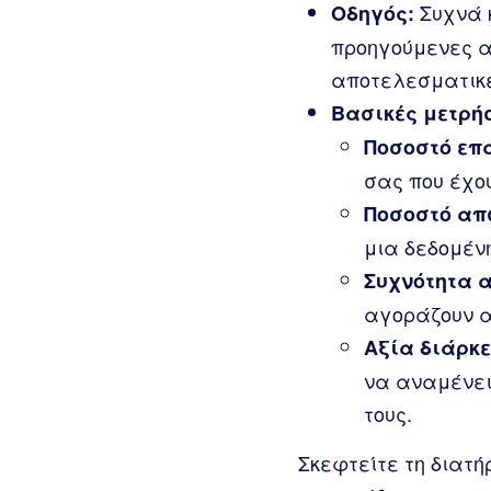
Συχνά 
Οδηγός:
προηγούμενες α
αποτελεσματικέ
Βασικές μετρήσ
Ποσοστό επ
σας που έχο
Ποσοστό απ
μια δεδομένη
Συχνότητα 
αγοράζουν α
Αξία διάρκε
να αναμένει
τους.
Σκεφτείτε τη διατή