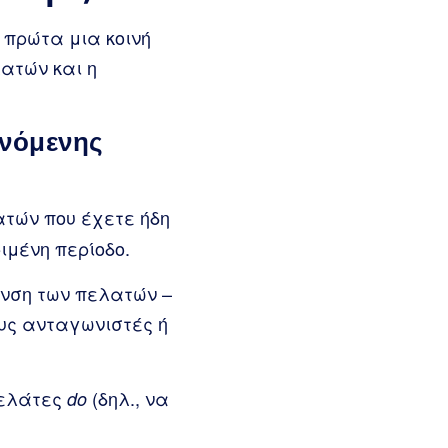
 πρώτα μια κοινή
ατών και η
ανόμενης
τών που έχετε ήδη
ιμένη περίοδο.
υνση των πελατών –
υς ανταγωνιστές ή
πελάτες
(δηλ., να
do