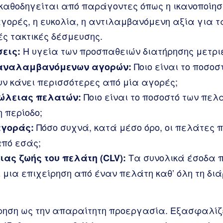
καθοδηγείται από παράγοντες όπως η ικανοποίησ
γορές, η ευκολία, η αντιλαμβανόμενη αξία για τ
ς τακτικές δέσμευσης.
Η υγεία των προσπαθειών διατήρησης μετρι
εις:
Ποιο είναι το ποσο
αναλαμβανόμενων αγορών:
υν κάνει περισσότερες από μία αγορές;
Ποιο είναι το ποσοστό των πελ
ώλειας πελατών:
 περίοδο;
Πόσο συχνά, κατά μέσο όρο, οι πελάτες π
αγοράς:
πό εσάς;
Τα συνολικά έσοδα π
ιας ζωής του πελάτη (CLV):
 μια επιχείρηση από έναν πελάτη καθ’ όλη τη διά
ρηση ως την απαραίτητη προεργασία. Εξασφαλίζε