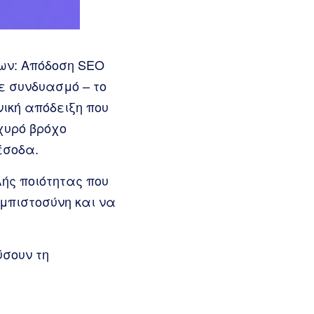
λων: Απόδοση SEO
ε συνδυασμό – το
νική απόδειξη που
χυρό βρόχο
έσοδα.
ής ποιότητας που
εμπιστοσύνη και να
ύσουν τη