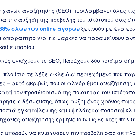
μηχανών αναζήτησης (SEO) περιλαμβάνει όλες τις
για την αύξηση της προβολής του ιστότοπού σας 
ξεκινούν με ένα ερ
68% όλων των online αγορών
αι απαραίτητο για τις μάρκες να παραμείνουν αν
κού εμπορίου.
τικές ενισχύουν το SEO; Παρέχουν δύο κρίσιμα σή
ό, πλούσιο σε λέξεις-κλειδιά περιεχόμενο που π
ς – αυτό ακριβώς που οι αλγόριθμοι αναζήτησης 
ατά τον προσδιορισμό της ποιότητας του ιστότοπο
τρήσεις δέσμευσης, όπως αυξημένος χρόνος παρα
οστά εγκατάλειψης και υψηλότερα ποσοστά κλικ
μηχανές αναζήτησης ερμηνεύουν ως δείκτες πολύτ
κές μπορούν να ενισχύσουν την προβολή σας σε πλ