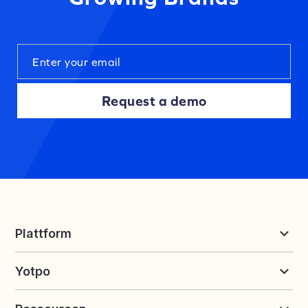
Request a demo
Plattform
Bewertungen & UGC
Yotpo
Treueprogramme und Empfehlungen
Preise
Über Yotpo