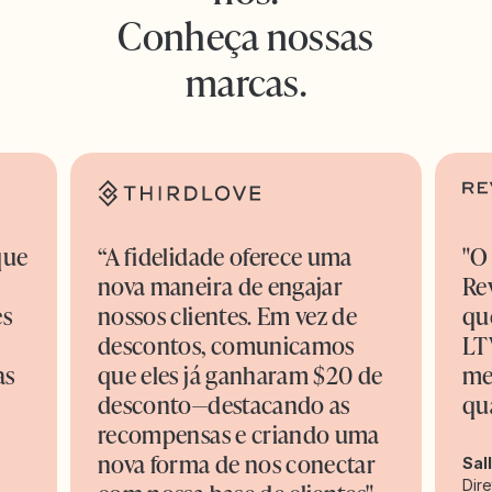
Conheça nossas
marcas.
que
“A fidelidade oferece uma
"O
nova maneira de engajar
Re
es
nossos clientes. Em vez de
qu
descontos, comunicamos
LT
as
que eles já ganharam $20 de
me
desconto—destacando as
qu
recompensas e criando uma
nova forma de nos conectar
Sal
Dire