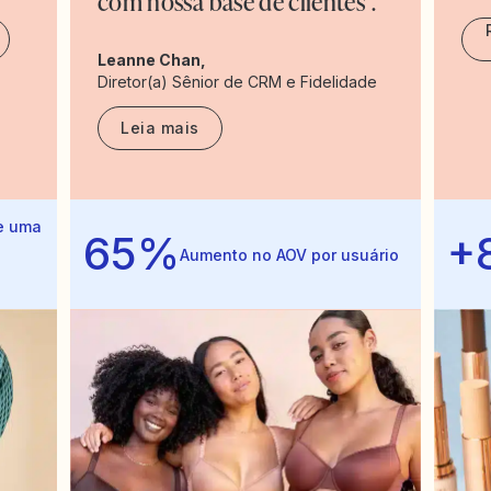
com nossa base de clientes".
Leanne Chan,
Diretor(a) Sênior de CRM e Fidelidade
Leia mais
 e uma
65%
+
Aumento no AOV por usuário