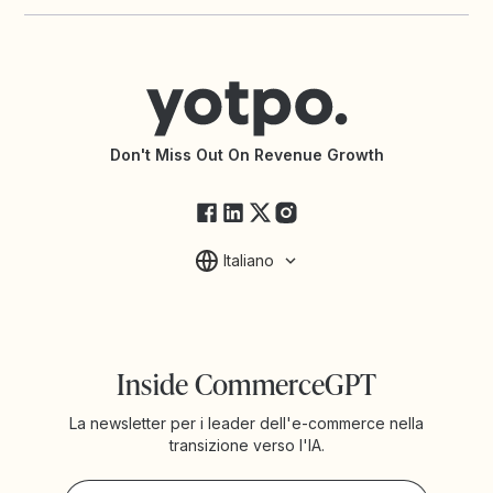
Yotpo vs. PowerReviews
App Recensioni per Shopify
Contatta il supporto
App Fidelizzazione per Shopify
Centro assistenza
Trova un'agenzia
Dichiarazione di accessibilità
Documentazione API
Changelog API
Stato di Yotpo
Don't Miss Out On Revenue Growth
FAQ
Italiano
Inside CommerceGPT
La newsletter per i leader dell'e-commerce nella
transizione verso l'IA.