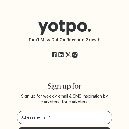
Yotpo vs Okendo
Shopify Reviews App
Contacter le support
Yotpo vs PowerReviews
Shopify Loyalty App
Centre d’aide
Trouver une agence partenaire
Accessibilité
Documentation de l’API
Modifications de l’API
État des services Yotpo
Don't Miss Out On Revenue Growth
FAQ
Sign up for
Sign up for weekly email & SMS inspiration by
marketers, for marketers.