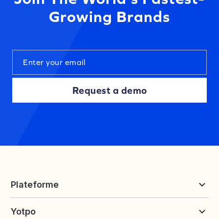
Growing Brands
Request a demo
Plateforme
Reviews et UGC
Yotpo
Fidélité et parrainage