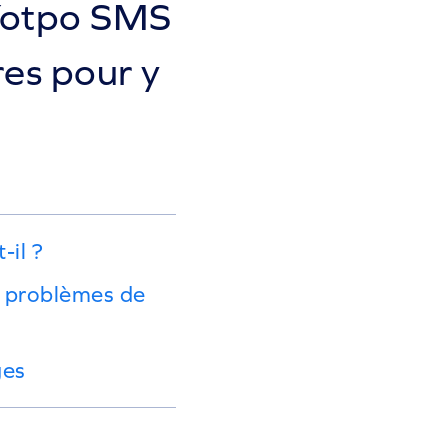
 Yotpo SMS
res pour y
-il ?
es problèmes de
ges