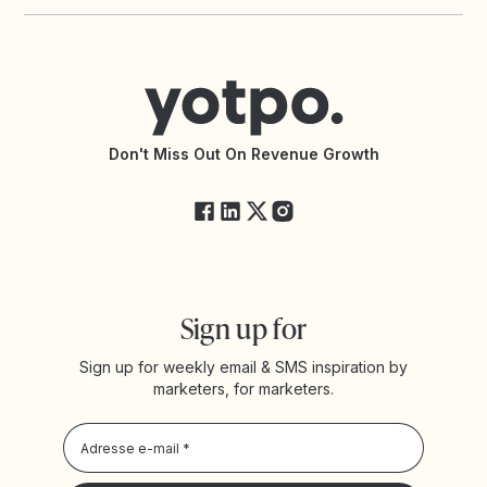
Yotpo vs Okendo
Shopify Reviews App
Contacter le support
Yotpo vs PowerReviews
Shopify Loyalty App
Centre d’aide
Trouver une agence partenaire
Accessibilité
Documentation de l’API
Modifications de l’API
État des services Yotpo
Don't Miss Out On Revenue Growth
FAQ
Sign up for
Sign up for weekly email & SMS inspiration by
marketers, for marketers.