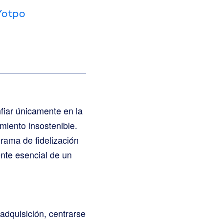
Yotpo
nfiar únicamente en la
iento insostenible.
grama de fidelización
ente esencial de un
adquisición, centrarse