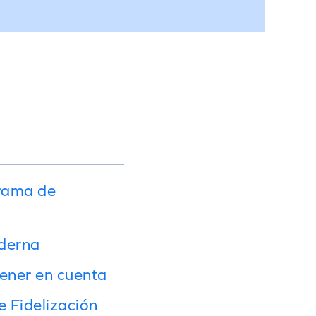
grama de
oderna
tener en cuenta
 Fidelización