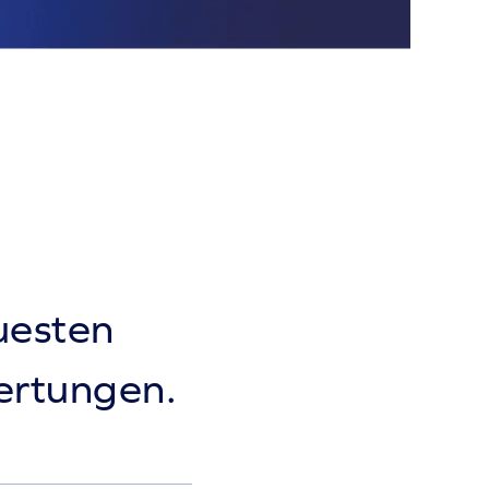
euesten
ertungen.