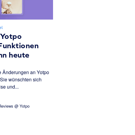
el
 Yotpo
Funktionen
nn heute
ge Änderungen an Yotpo
Sie wünschten sich
se und...
 Reviews @ Yotpo