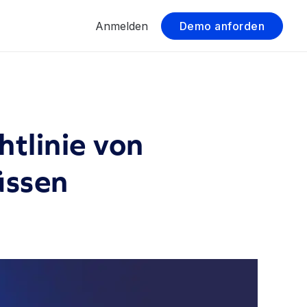
Anmelden
Demo anforden
tlinie von
üssen