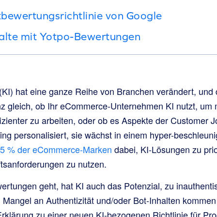
bewertungsrichtlinie von Google
halte mit Yotpo-Bewertungen
z (KI) hat eine ganze Reihe von Branchen verändert, un
 gleich, ob Ihr eCommerce-Unternehmen KI nutzt, um mi
izienter zu arbeiten, oder ob es Aspekte der Customer J
ng personalisiert, sie wächst in einem hyper-beschleun
 85 % der eCommerce-Marken
dabei, KI-Lösungen zu prio
äftsanforderungen zu nutzen.
tungen geht, hat KI auch das Potenzial, zu inauthenti
 Mangel an Authentizität und/oder Bot-Inhalten kommen 
Erklärung zu einer neuen KI-bezogenen Richtlinie für P