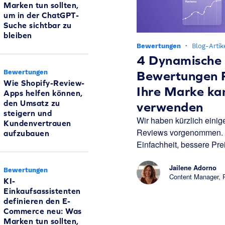
Marken tun sollten,
um in der ChatGPT-
Suche sichtbar zu
bleiben
Bewertungen
·
Blog-Artik
4 Dynamische
Bewertungen
Bewertungen 
Wie Shopify-Review-
Ihre Marke ka
Apps helfen können,
den Umsatz zu
verwenden
steigern und
Wir haben kürzlich eini
Kundenvertrauen
Reviews vorgenommen. 
aufzubauen
Einfachheit, bessere Prei
Jailene Adorno
Bewertungen
Content Manager,
KI-
Einkaufsassistenten
definieren den E-
Commerce neu: Was
Marken tun sollten,