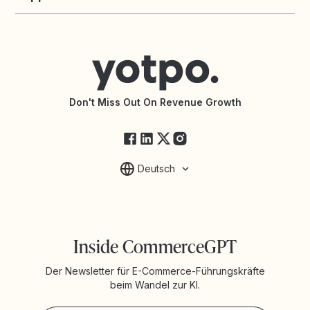
Yotpo vs. PowerReviews
Shopify Reviews App
Support kontaktieren
Shopify Loyalty App
Hilfecenter
Partneragentur finden
Barrierefreiheit
API-Dokumentation
API-Änderungen
Yotpo-Servicestatus
Don't Miss Out On Revenue Growth
FAQ
Deutsch
Inside CommerceGPT
Der Newsletter für E-Commerce-Führungskräfte
beim Wandel zur KI.