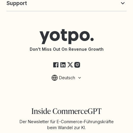
Support
Yotpo vs. Okendo
Margenrechner
Yotpo vs. PowerReviews
Shopify Reviews App
Support kontaktieren
Shopify Loyalty App
Hilfecenter
Partneragentur finden
Barrierefreiheit
API-Dokumentation
API-Änderungen
Yotpo-Servicestatus
Don't Miss Out On Revenue Growth
FAQ
Deutsch
Inside CommerceGPT
Der Newsletter für E-Commerce-Führungskräfte
beim Wandel zur KI.