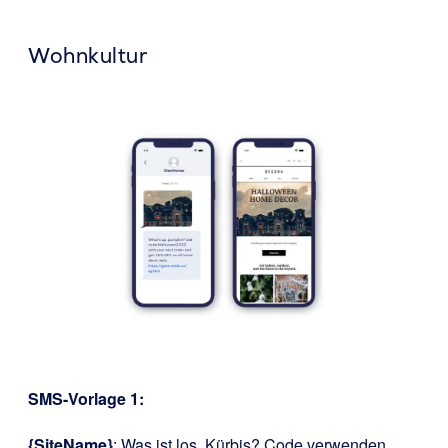
Wohnkultur
SMS-Vorlage 1:
{SiteName}
: Was ist los, Kürbis? Code verwenden