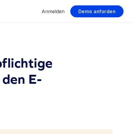
Anmelden
Demo anforden
flichtige
 den E-