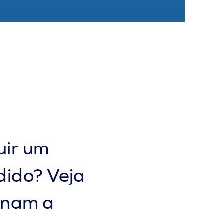
uir um
dido? Veja
onam a