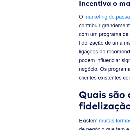
Incentiva o m
O
marketing de passa
contribuir grandemen
com um programa de r
fidelização de uma ma
ligações de recomend
podem influenciar sig
negócio. Os programa
clientes existentes 
Quais são 
fidelizaçã
Existem
muitas formas
de negócio que tem e 