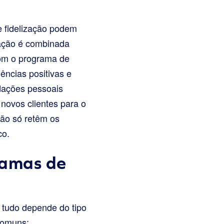
 fidelização podem
zação é combinada
com o programa de
ências positivas e
dações pessoais
 novos clientes para o
não só retêm os
co.
ramas de
tudo depende do tipo
comuns: