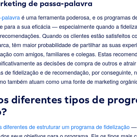
arketing de passa-palavra
-palavra
é uma ferramenta poderosa, e os programas de
te para a sua eficácia — especialmente quando a fideli
ecomendações. Quando os clientes estão satisfeitos 
rca, têm maior probabilidade de partilhar as suas experi
ação com amigos, familiares e colegas. Estas recomen
nificativamente as decisões de compra de outros e atrair
s de fidelização e de recomendação, por conseguinte, 
como também atuam como uma fonte de marketing orgâni
os diferentes tipos de prog
o?
 diferentes de estruturar um programa de fidelização
— 
dos seus objetivos para o programa. Eis os tipos mais 