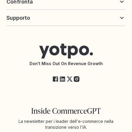
Confronta
Programma Partner
Casi di successo
Crea un'integrazione
Donne incredibili nell'eCommerce
Yotpo vs. LoyaltyLion
Insights
Supporto
Yotpo vs. Okendo
Calcolatore di margine
Yotpo vs. PowerReviews
App Recensioni per Shopify
Contatta il supporto
App Fidelizzazione per Shopify
Centro assistenza
Trova un'agenzia
Dichiarazione di accessibilità
Documentazione API
Changelog API
Stato di Yotpo
Don't Miss Out On Revenue Growth
FAQ
Inside CommerceGPT
La newsletter per i leader dell'e-commerce nella
transizione verso l'IA.