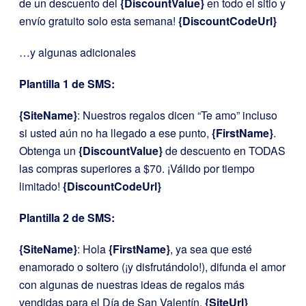
de un descuento del
{DiscountValue}
en todo el sitio y
envío gratuito solo esta semana!
{DiscountCodeUrl}
…y algunas adicionales
Plantilla 1 de SMS:
{SiteName}
: Nuestros regalos dicen “Te amo” incluso
si usted aún no ha llegado a ese punto,
{FirstName}
.
Obtenga un
{DiscountValue}
de descuento en TODAS
las compras superiores a $70. ¡Válido por tiempo
limitado!
{DiscountCodeUrl}
Plantilla 2 de SMS:
{SiteName}
: Hola
{FirstName}
, ya sea que esté
enamorado o soltero (¡y disfrutándolo!), difunda el amor
con algunas de nuestras ideas de regalos más
vendidas para el Día de San Valentín.
{SiteUrl}