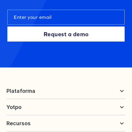
Request a demo
Plataforma
Reseñas y UGC
Yotpo
Fidelidad y Referidos
Precios
Sobre Yotpo
Recursos
Contáctanos
Carreras