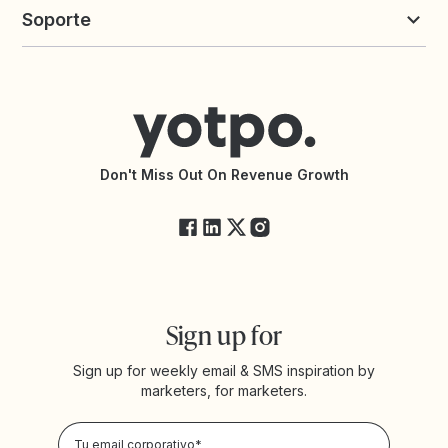
Yotpo vs. LoyaltyLion
Insights
Soporte
Yotpo vs. Okendo
Calculadora de Margen
Yotpo vs. PowerReviews
App de Reseñas para Shopify
Contactar a Soporte
App de Fidelidad para Shopify
Centro de Ayuda
Conecta con una Agencia
Declaración de Accesibilidad
Documentación de la API
Changelog de la API
Estado de Yotpo
Don't Miss Out On Revenue Growth
FAQs
Sign up for
Sign up for weekly email & SMS inspiration by
marketers, for marketers.