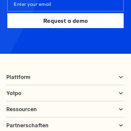
Request a demo
Plattform
Bewertungen & UGC
Yotpo
Treueprogramme und Empfehlungen
Preise
Über Yotpo
Ressourcen
Kontakt
Karriere
Ressourcen
Demo anfordern
Partnerschaften
Blog
Kundenerfolg