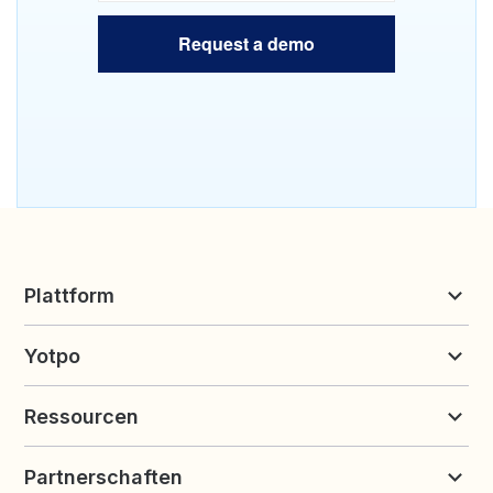
Request a demo
Plattform
Bewertungen & UGC
Yotpo
Treueprogramme und Empfehlungen
Preise
Über Yotpo
Ressourcen
Kontakt
Karriere
Ressourcen
Demo anfordern
Partnerschaften
Blog
Kundenerfolg