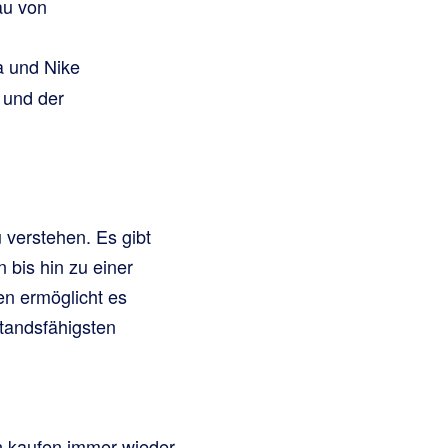
au von
a und Nike
t und der
 verstehen. Es gibt
 bis hin zu einer
en ermöglicht es
standsfähigsten
en kaufen immer wieder