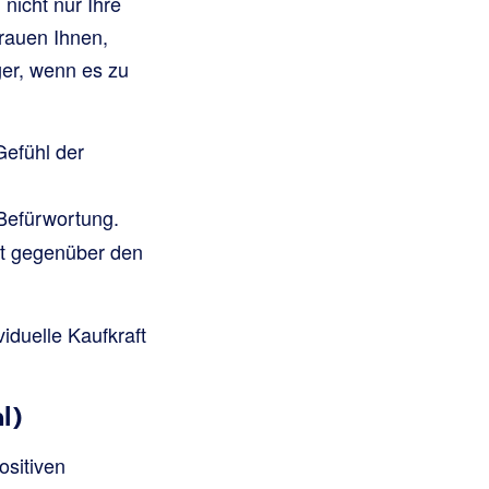
nicht nur Ihre
trauen Ihnen,
ger, wenn es zu
Gefühl der
Befürwortung.
it gegenüber den
viduelle Kaufkraft
l)
ositiven