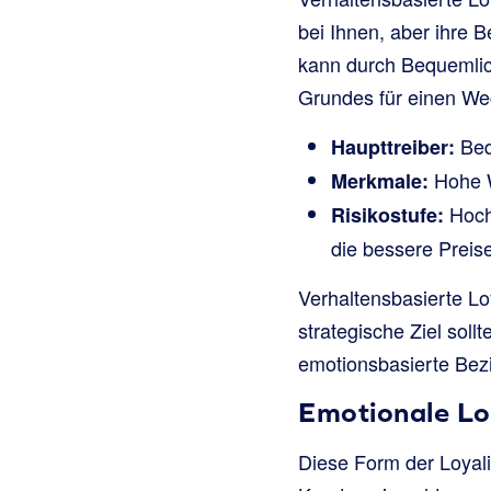
bei Ihnen, aber ihre 
kann durch Bequemlich
Grundes für einen We
Bequ
Haupttreiber:
Hohe W
Merkmale:
Hoch.
Risikostufe:
die bessere Preis
Verhaltensbasierte Loy
strategische Ziel sol
emotionsbasierte Be
Emotionale Lo
Diese Form der Loyalit