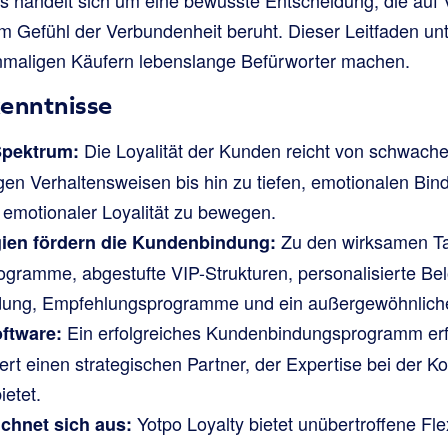
 Gefühl der Verbundenheit beruht. Dieser Leitfaden unt
inmaligen Käufern lebenslange Befürworter machen.
enntnisse
Die Loyalität der Kunden reicht von schwache
 Spektrum:
n Verhaltensweisen bis hin zu tiefen, emotionalen Bind
 emotionaler Loyalität zu bewegen.
Zu den wirksamen Ta
gien fördern die Kundenbindung:
ogramme, abgestufte VIP-Strukturen, personalisierte B
dung, Empfehlungsprogramme und ein außergewöhnlich
Ein erfolgreiches Kundenbindungsprogramm erfo
oftware:
dert einen strategischen Partner, der Expertise bei der K
ietet.
Yotpo Loyalty bietet unübertroffene Flex
ichnet sich aus: