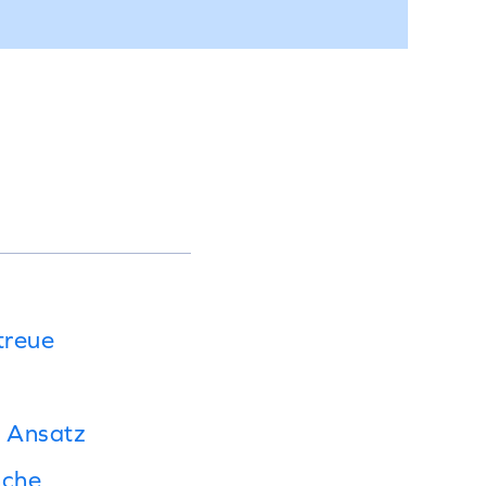
treue
r Ansatz
nche