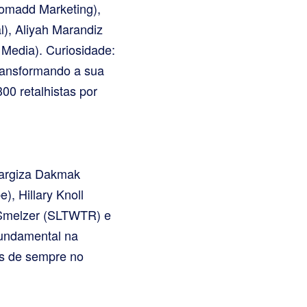
Nomadd Marketing),
l), Aliyah Marandiz
Media). Curiosidade:
ransformando a sua
0 retalhistas por
 Nargiza Dakmak
), Hillary Knoll
 Smelzer (SLTWTR) e
fundamental na
os de sempre no