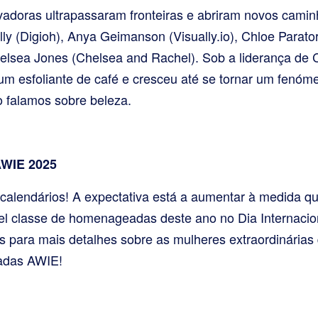
vadoras ultrapassaram fronteiras e abriram novos cami
ly (Digioh), Anya Geimanson (Visually.io), Chloe Parator
helsea Jones (Chelsea and Rachel). Sob a liderança de C
 esfoliante de café e cresceu até se tornar um fenóme
o falamos sobre beleza.
AWIE 2025
alendários! A expectativa está a aumentar à medida q
vel classe de homenageadas deste ano no Dia Internacio
 para mais detalhes sobre as mulheres extraordinárias 
adas AWIE!