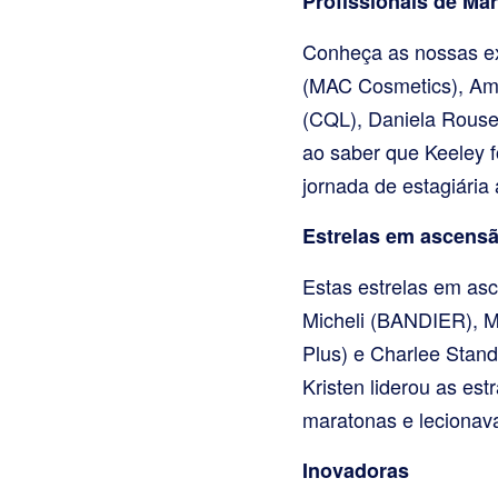
Profissionais de Ma
Conheça as nossas exc
(MAC Cosmetics), Ama
(CQL), Daniela Rouse 
ao saber que Keeley 
jornada de estagiária
Estrelas em ascens
Estas estrelas em asc
Micheli (BANDIER), Mo
Plus) e Charlee Standl
Kristen liderou as es
maratonas e lecionava
Inovadoras