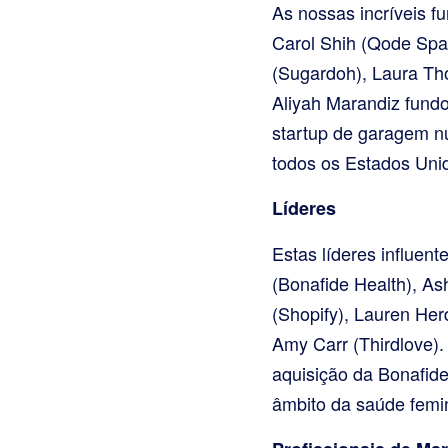
As nossas incríveis 
Carol Shih (Qode Spac
(Sugardoh), Laura Th
Aliyah Marandiz fund
startup de garagem n
todos os Estados Uni
Líderes
Estas líderes influen
(Bonafide Health), As
(Shopify), Lauren He
Amy Carr (Thirdlove)
aquisição da Bonafid
âmbito da saúde femi