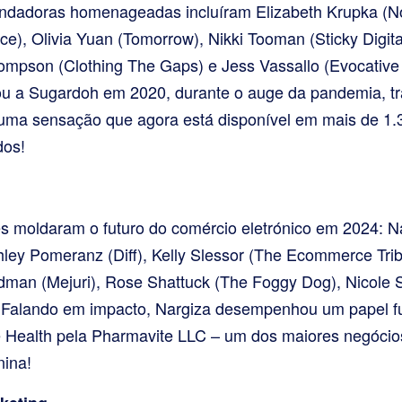
fundadoras homenageadas incluíram Elizabeth Krupka (
e), Olivia Yuan (Tomorrow), Nikki Tooman (Sticky Digita
ompson (Clothing The Gaps) e Jess Vassallo (Evocative 
ou a Sugardoh em 2020, durante o auge da pandemia, t
uma sensação que agora está disponível em mais de 1.30
dos!
tes moldaram o futuro do comércio eletrónico em 2024:
hley Pomeranz (Diff), Kelly Slessor (The Ecommerce Tribe
rdman (Mejuri), Rose Shattuck (The Foggy Dog), Nicole
. Falando em impacto, Nargiza desempenhou um papel 
e Health pela Pharmavite LLC – um dos maiores negóci
nina!