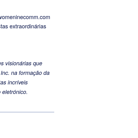
ite womeninecomm.com
tas extraordinárias
s visionárias que
s Inc. na formação da
s incríveis
eletrónico.