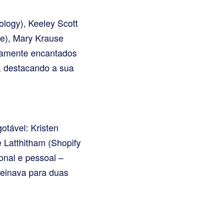
logy), Keeley Scott
e), Mary Krause
utamente encantados
, destacando a sua
otável: Kristen
 Latthitham (Shopify
onal e pessoal –
reinava para duas