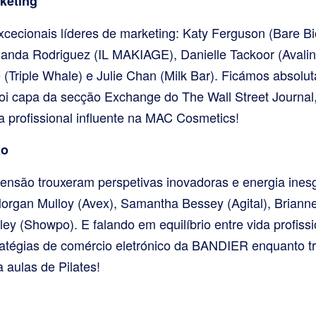
rketing
ecionais líderes de marketing: Katy Ferguson (Bare Bio
nda Rodriguez (IL MAKIAGE), Danielle Tackoor (Avalin
(Triple Whale) e Julie Chan (Milk Bar). Ficámos absol
foi capa da secção Exchange do The Wall Street Journal
 a profissional influente na MAC Cosmetics!
ão
ensão trouxeram perspetivas inovadoras e energia inesg
rgan Mulloy (Avex), Samantha Bessey (Agital), Brianne
ey (Showpo). E falando em equilíbrio entre vida profissi
tratégias de comércio eletrónico da BANDIER enquanto t
 aulas de Pilates!